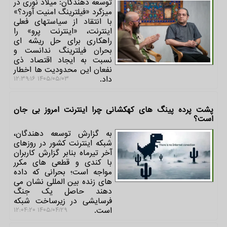
توسعه دهندگان: میلاد نوری در
میزگرد «فیلترینگ امنیت آورد؟»
با انتقاد از سیاستهای فعلی
اینترنت، «اینترنت پرو» را
راهکاری برای حل ریشه ای
بحران فیلترینگ ندانست و
نسبت به ایجاد اقتصاد ذی
نفعان این محدودیت ها اخطار
داد.
۱۴۰۵/۰۵/۰۳ ۱۲:۳۹:۱۶
پشت پرده پینگ های کهکشانی چرا اینترنت امروز بی جان
است؟
به گزارش توسعه دهندگان،
شبکه اینترنت کشور در روزهای
آخر تیرماه بنابر گزارش کاربران
با کندی و قطعی های مکرر
مواجه است؛ بحرانی که داده
های زنده بین المللی نشان می
دهند حاصل یک جنگ
فرسایشی در زیرساخت شبکه
است.
۱۴۰۵/۰۴/۲۹ ۱۲:۰۴:۲۰