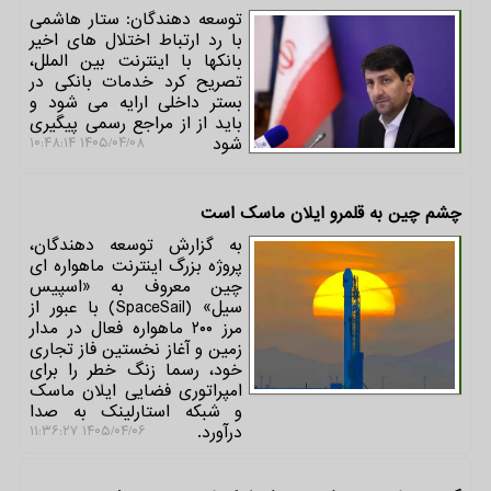
توسعه دهندگان: ستار هاشمی
با رد ارتباط اختلال های اخیر
بانکها با اینترنت بین الملل،
تصریح کرد خدمات بانکی در
بستر داخلی ارایه می شود و
باید از از مراجع رسمی پیگیری
شود
۱۴۰۵/۰۴/۰۸ ۱۰:۴۸:۱۴
چشم چین به قلمرو ایلان ماسک است
به گزارش توسعه دهندگان،
پروژه بزرگ اینترنت ماهواره ای
چین معروف به «اسپیس
سیل» (SpaceSail) با عبور از
مرز ۲۰۰ ماهواره فعال در مدار
زمین و آغاز نخستین فاز تجاری
خود، رسما زنگ خطر را برای
امپراتوری فضایی ایلان ماسک
و شبکه استارلینک به صدا
درآورد.
۱۴۰۵/۰۴/۰۶ ۱۱:۳۶:۲۷