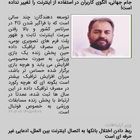
جام جهانی، الگوی کاربران در استفاده از اینترنت را تغییر نداده
است!
توسعه دهندگان: چند سالی
است که با فراگیر شدن 4G در
سرتاسر کشور و بالا رفتن
سرعت اینترنت ثابت و ظهور
پلت فرم های تصویری بومی،
میزان مصرف ترافیک داده
حین پخش زنده یک بازی
ورزشی به صورت محسوسی
افزایش می یابد و هرچه بازی
برگزار شده حساس تر باشد،
میزان افزایش ترافیک بیشتر
است بگونه ای که هرچه رکورد
در مصرف ترافیک داده در این
سال ها ثبت شده، عمدتاً در
ارتباط با پخش زنده مسابقات
ورزشی به خصوص فوتبال
است.
۱۴۰۵/۰۴/۰۹ ۲۲:۱۶:۰۶
وزیر ارتباطات:
ربط دادن اختلال بانکها به اتصال اینترنت بین الملل، ادعایی غیر
حرفه ای است