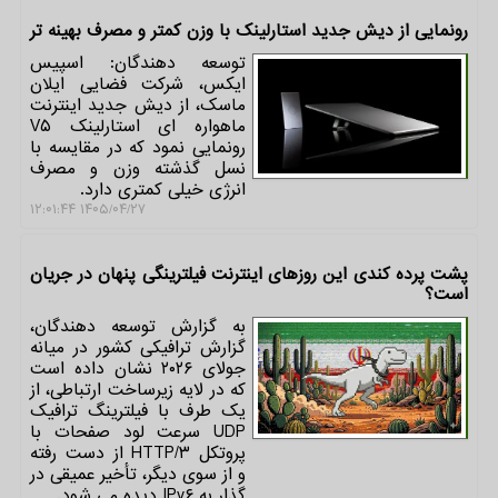
رونمایی از دیش جدید استارلینک با وزن کمتر و مصرف بهینه تر
توسعه دهندگان: اسپیس
ایکس، شرکت فضایی ایلان
ماسک، از دیش جدید اینترنت
ماهواره ای استارلینک V۵
رونمایی نمود که در مقایسه با
نسل گذشته وزن و مصرف
انرژی خیلی کمتری دارد.
۱۴۰۵/۰۴/۲۷ ۱۲:۰۱:۴۴
پشت پرده کندی این روزهای اینترنت فیلترینگی پنهان در جریان
است؟
به گزارش توسعه دهندگان،
گزارش ترافیکی کشور در میانه
جولای ۲۰۲۶ نشان داده است
که در لایه زیرساخت ارتباطی، از
یک طرف با فیلترینگ ترافیک
UDP سرعت لود صفحات با
پروتکل HTTP/۳ از دست رفته
و از سوی دیگر، تأخیر عمیقی در
گذار به IPv۶ دیده می شود.