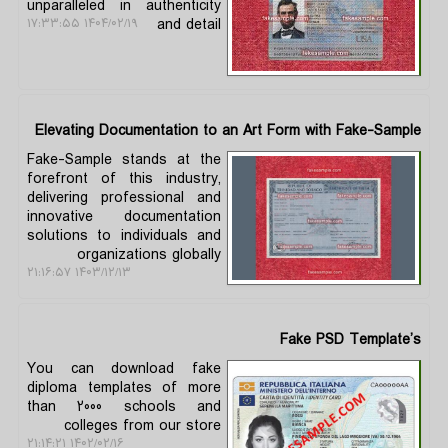
unparalleled in authenticity
and detail
۱۴۰۴/۰۲/۱۹ ۱۷:۳۳:۵۵
Elevating Documentation to an Art Form with Fake-Sample
Fake-Sample stands at the
forefront of this industry,
delivering professional and
innovative documentation
solutions to individuals and
organizations globally
۱۴۰۳/۱۲/۱۳ ۲۱:۱۶:۵۷
Fake PSD Template’s
You can download fake
diploma templates of more
than 2000 schools and
colleges from our store
۱۴۰۲/۰۲/۱۶ ۲۱:۱۴:۲۱