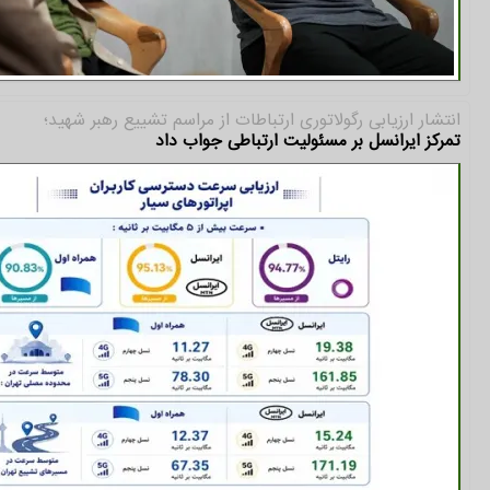
انتشار ارزیابی رگولاتوری ارتباطات از مراسم تشییع رهبر شهید؛
تمرکز ایرانسل بر مسئولیت ارتباطی جواب داد