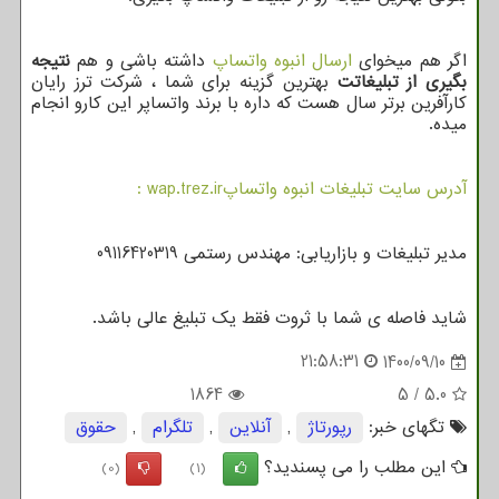
اگر هم میخوای
ارسال انبوه واتساپ
داشته باشی و هم
نتیجه
بگیری از تبلیغاتت
بهترین گزینه برای شما ، شرکت ترز رایان
کارآفرین برتر سال هست که داره با برند واتساپر این کارو انجام
میده.
آدرس سایت تبلیغات انبوه واتساپ
: wap.trez.ir
مدیر تبلیغات و بازاریابی: مهندس رستمی 09116420319
شاید فاصله ی شما با ثروت فقط یک تبلیغ عالی باشد.
21:58:31
1400/09/10
1864
5
/
5.0
تگهای خبر:
رپورتاژ
,
آنلاین
,
تلگرام
,
حقوق
این مطلب را می پسندید؟
(0)
(1)