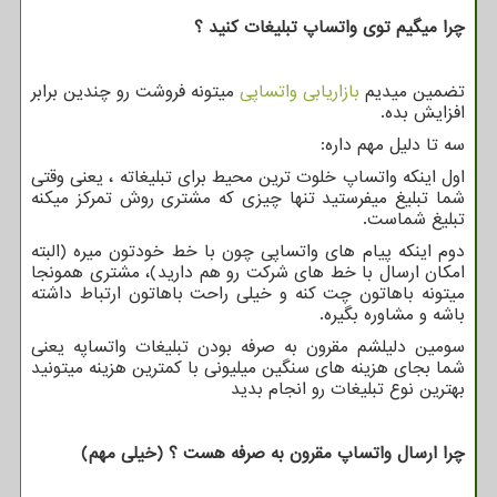
چرا میگیم توی واتساپ تبلیغات کنید ؟
تضمین میدیم
بازاریابی واتساپی
میتونه فروشت رو چندین برابر
افزایش بده.
سه تا دلیل مهم داره:
اول اینکه واتساپ خلوت ترین محیط برای تبلیغاته ، یعنی وقتی
شما تبلیغ میفرستید تنها چیزی که مشتری روش تمرکز میکنه
تبلیغ شماست.
دوم اینکه پیام های واتساپی چون با خط خودتون میره (البته
امکان ارسال با خط های شرکت رو هم دارید)، مشتری همونجا
میتونه باهاتون چت کنه و خیلی راحت باهاتون ارتباط داشته
باشه و مشاوره بگیره.
سومین دلیلشم مقرون به صرفه بودن تبلیغات واتساپه یعنی
شما بجای هزینه های سنگین میلیونی با کمترین هزینه میتونید
بهترین نوع تبلیغات رو انجام بدید
چرا ارسال واتساپ مقرون به صرفه هست ؟ (خیلی مهم)