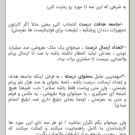
به شرطی که این سه تا مورد رو رعایت کنی:
1-
جامعه هدفت درست
انتخاب کنی یعنی مثلا اگر کارتون
تجهیزات دندان پزشکیه ، تبلیغت برای فوتبالیست ها نفرستی
!
2-
تعداد ارسال درست
، میخوای یک ملک بفروشی صد میلیارد
تومن ، بعدش نباید انتظار داشته باشه با صد تا ارسال پیام
واتساپی ،بیست تا مشتری برات بیاد.
3-
مهمترین عامل
محتوای درسته
، به فرض اینکه جامعه هدف
و تعداد ارسالت درست باشه ، اصلا بخوای به صد هزار نفر پیام
بفرستی ، ولی متن پیامت فقط باشه سلام ! خب طبیعتا هیچ
نتیجه ای نمیگیری ، یا میخوای ویلا بفروشی ، یه عکس و فیلم
و متن بد بفرستی ، اونجا بجای تبلیغ داری ضد تبلیغ انجام
میدی
!
ولی میخوام بگم نگران نباشید ! تو هر سه تای این مورد ها
کارشناسان ما کامل راهنماییت میکنند و کمکت میکنند که
بتونی بهترین نتیجه رو از تبلیغات واتساپ بگیری.