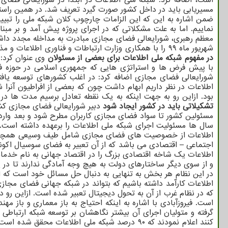
نماییم. اما به علت مشکلاتی که در اجرای پروژه پیش آمد و بر مبنا
معظم رهبری، شورایعالی فضای مجازی مبادرت به مداخله مجدد داش
شهریور ماه ۹۹ را با همکاری وزارت ارتباطات و فناوری اطلاعات و مذاکرات با تمام دستگاه هایی که مأموریت هایی در این معماری داشتند نهایی و بعد از تصویب در شورایعالی فضای مجازی ابلاغ نمود.
در مفهوم شبکه ملی اطلاعات برای بعضی از مسئولان
وی عنوان کرد: 
با پیش فرض ها و استراتژی هایی که جمهوری اسلامی در حوزه فضا
شورایعالی فضای مجازی اضافه کرد: در اغلب کشورهای توسعه یافته
اطلاعات در نظر داریم ابهام داشت چون که بعضی از افراطیون آنرا 
بود. ازاین رو به جهت اینکه به یک نقطه تعادل برسیم مدت ها در 
تشکیلاتی باید در کشور ایجاد شود
دبیر شورایعالی فضای مجازی کش
مسئولین کشور تا سواد فضای مجازی کاربران مطرح شود و بعد وارد 
سال ها مسئولیت اجرای شبکه ملی اطلاعات را برعهده داشته است
اطلاعات از خصوصیت های فضای مجازی شامل طیف وسیعی همچون حوزه 
اجتماعی – اقتصادی می باشد که از آن تعبیر به فضای سوسیال اکونو
اطلاعات یک شاخه اقتصادی بزرگ را در اقتصاد جهانی به نام خدمات ا
و از سوی دیگر ساختارهای دولت به هیچ وجه آمادگی ندارند تا در
در این نظام هر بخش به تنهایی به دنبال حل مسائل خود است که 
اطلاعات کارآمد داشته باشیم که بتواند در شبکه جهانی فضای مجاز
که در نظام غرب از آن به تحول دیجیتال تعبیر شده است. ازاین رو د
است. فیروزآبادی با اشاره به اینکه احتیاج به باز معماری و باز م
گرفته و متولیان اجرای آن بیشتر نگاهشان بر توسعه شبکه ارتباط
کنند اعلام نمودند که ۹۰ درصد شبکه ملی اطلاعات محقق شده است، در حالیکه شبکه ملی اطلاعاتی که در الزامات تاکید شده بود به مراتب فراتر از یک شبکه ملی ارتباطی است.