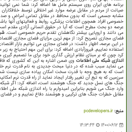
برنامه های ایران روی سیستم عامل ها اضافه کرد: شما نمی توانید
صیانت از مردم در مقابل عرضه موارد غیر اخلاقی توسط خلافکاران
مشابه جسمی است که بدون محافظ در مقابل تمامی امراض و صدمه ه
خصوصی افراد همچون اطلاعات پزشکی، روابط و فعالیتهای آنها باشد
عرصه دو بحث مطرح است که آیا در حقوق انسانی آزادی مقدم است
می دانند و اروپایی بیشتر نگاهشان تقدم حریم خصوصی است.
شبک
فضای مجازی تصریح کرد: از مهم ترین مزایای فضای مجازی اقتصاد خد
در این عرصه، اظهار داشت: در فضای مجازی می توانیم بازار اقتصادی
استفاده نماییم. فیروزآبادی اضافه کرد: برای این مهم احتیاج به 
کرد چون که بر مبنای نظام ارزش گذاری خود برای ما تصمیم گیری می
اندازی شبکه ملی اطلاعات
وی ضمن اشاره به این که کشوری که فاقد
می نماید سبب شده که در دنیا مبحث جدیدی به نام قدرت نرم خلق 
است که به هیچ وجه با قدرت سخت امکان پیاده سازی نیست شما م
سرزمین که به تبع آن تغییر رفتار ایجاد نماید از راه قدرت نرم ا
جنگ های نسل جدید که جنگ هوشمند است، اضافه کرد: اگر شبکه مل
وارد جنگ می شویم بنابراین امیدوارم با راه اندازی شبکه ملی اطل
مقابل خطرات جنگ های ترکیبی و هوشمند دفاع نماییم و در فضای 
منبع:
pcdevelopers.ir
14:13:44
1400/06/12