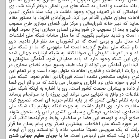
لال، مدیریت، امنیت، تأمین پهنای باند مناسب و اتصال به شبکه های بین المللی درنظر گرفته شد. وی
 می کرد، خاطرنشان کرد: در سال ۹۵ توانستیم این الزامات را به علت ابهاماتی که در تعریف پروژه وجود داشت در یک سند دیگری تبیین
ات بعنوان متولی اقدام می کرد. فیروزآبادی افزود: با دستور مقام
اید که دبیر خانه شورایعالی و مرکز ملی فضای مجازی طرح مصوب
ابهام
 است و شاید بتوانیم بگوییم که ما مدل مشابه شبکه ملی اطلاعات
ک مدل ملی و بومی است که در کشورمان مد نظر قرار دادیم. دبیر
 نام شبکه ملی مطرح گردیده است اما مفهومی که ما از شبکه ملی
دند و در تعریف تفریطی آن صرفا اکتفا به شبکه اینترنت جهانی شده
رای این شبکه وجود دارد که باید عملیاتی شود.
آمادگی سازمانی و
رد: این آمادگی می تواند از یک طیف وسیع سواد فضای مجازی در
زارت ارتباطات و فناوری اطلاعات متولی بوده است و در تمام این
شرح وظایف مشخص نشده است. فیروزآبادی اعلام نمود: شبکه ملی
 و حوزه های نرم افزاری برخوردار می باشد که در واقع این فضا
ر داده و پیشران صنعت کشور است. وی با اشاره به اینکه شبکه ملی
عات در واقع به تنهایی نمی تواند این پروژه را به سرانجام برساند
به نظام دولتی کشور که بر پایه نظام جزیره ای است، تصریح کرد:
یرت دارد. وی اظهار داشت: به جهت اینکه بتوانیم یک شبکه ملی
اقتصادی، اجتماعی، فرهنگی و سیاسی کشور در این راه متحول شوند
ح گردد و توسعه این فضا در ساختار، روابط و فرآیندها تاثیر گذار
، در حوزه شبکه ملی اطلاعات بیشترین تمرکز روی پیام رسان ها قرار
گرفت که یک سرویس نسبتاً مناسب داده را توانستند روی آن ایجاد
ما با جریان عظیم جهانی شدن