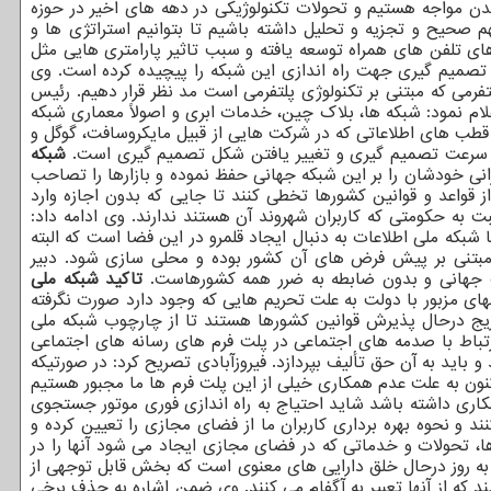
دن مواجه هستیم و تحولات تکنولوژیکی در دهه های اخیر در حوزه
فهم صحیح و تجزیه و تحلیل داشته باشیم تا بتوانیم استراتژی ها و
ای تلفن های همراه توسعه یافته و سبب تاثیر پارامتری هایی مثل
د، تصمیم گیری جهت راه اندازی این شبکه را پیچیده کرده است. وی
فرمی که مبتنی بر تکنولوژی پلتفرمی است مد نظر قرار دهیم. رئیس
لام نمود: شبکه ها، بلاک چین، خدمات ابری و اصولاً معماری شبکه
و قطب های اطلاعاتی که در شرکت هایی از قبیل مایکروسافت، گوگل و
یش سرعت تصمیم گیری و تغییر یافتن شکل تصمیم گیری است.
شبکه
نی خودشان را بر این شبکه جهانی حفظ نموده و بازارها را تصاحب
 قواعد و قوانین کشورها تخطی کنند تا جایی که بدون اجازه وارد
به حکومتی که کاربران شهروند آن هستند ندارند. وی ادامه داد:
که ملی اطلاعات به دنبال ایجاد قلمرو در این فضا است که البته
 مبتنی بر پیش فرض های آن کشور بوده و محلی سازی شود. دبیر
رگ جهانی و بدون ضابطه به ضرر همه کشورهاست.
تاکید شبکه ملی
ای مزبور با دولت به علت تحریم هایی که وجود دارد صورت نگرفته
ریج درحال پذیرش قوانین کشورها هستند تا از چارچوب شبکه ملی
ارتباط با صدمه های اجتماعی در پلت فرم های رسانه های اجتماعی
باید به آن حق تألیف بپردازد. فیروزآبادی تصریح کرد: در صورتیکه
نون به علت عدم همکاری خیلی از این پلت فرم ها ما مجبور هستیم
همکاری داشته باشد شاید احتیاج به راه اندازی فوری موتور جستجوی
 و نحوه بهره برداری کاربران ما از فضای مجازی را تعیین کرده و
ها، تحولات و خدماتی که در فضای مجازی ایجاد می شود آنها را در
به روز درحال خلق دارایی های معنوی است که بخش قابل توجهی از
که از آنها تعبیر به آگفام می کنند. وی ضمن اشاره به حذف برخی