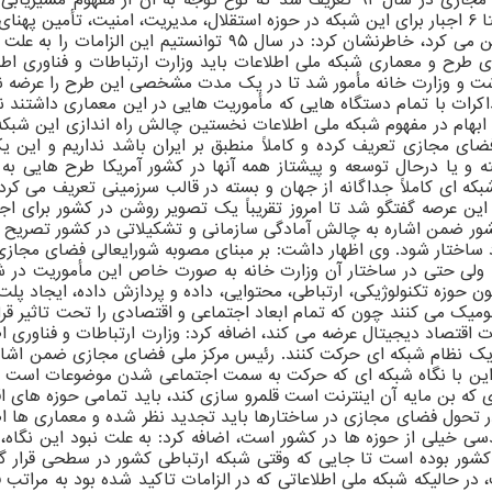
مسیریابی باید در داخل کشور صورت گیرد تعریف شد. در همین راستا ۶ اجبار برای این شبکه در حوزه استق
ضمن اشاره به این که این الزامات چارچوب کلان شبکه ملی را تبیین
ی طرح و معماری شبکه ملی اطلاعات باید وزارت ارتباطات و فناوری اطلاع
ت و وزارت خانه مأمور شد تا در یک مدت مشخصی این طرح را عرضه نم
ابهام در مفهوم شبکه ملی اطلاعات نخستین چالش راه اندازی این شبکه
ی مجازی تعریف کرده و کاملاً منطبق بر ایران باشد نداریم و این ی
 و یا درحال توسعه و پیشتاز همه آنها در کشور آمریکا طرح هایی به
شبکه ای کاملاً جداگانه از جهان و بسته در قالب سرزمینی تعریف می کر
این عرصه گفتگو شد تا امروز تقریباً یک تصویر روشن در کشور برای اج
ور ضمن اشاره به چالش آمادگی سازمانی و تشکیلاتی در کشور تصریح ک
ساختار شود. وی اظهار داشت: بر مبنای مصوبه شورایعالی فضای مجازی و
. ولی حتی در ساختار آن وزارت خانه به صورت خاص این مأموریت در 
تکنولوژیکی، ارتباطی، محتوایی، داده و پردازش داده، ایجاد پلت فرم
میک می کنند چون که تمام ابعاد اجتماعی و اقتصادی را تحت تاثیر قرا
قتصاد دیجیتال عرضه می کند، اضافه کرد: وزارت ارتباطات و فناوری اطلا
 یک نظام شبکه ای حرکت کنند. رئیس مرکز ملی فضای مجازی ضمن اشاره 
این با نگاه شبکه ای که حرکت به سمت اجتماعی شدن موضوعات است مغا
ی که بن مایه آن اینترنت است قلمرو سازی کند، باید تمامی حوزه های 
ر تحول فضای مجازی در ساختارها باید تجدید نظر شده و معماری ها اصلا
هندسی خیلی از حوزه ها در کشور است، اضافه کرد: به علت نبود این نگاه
ی کشور بوده است تا جایی که وقتی شبکه ارتباطی کشور در سطحی قرار 