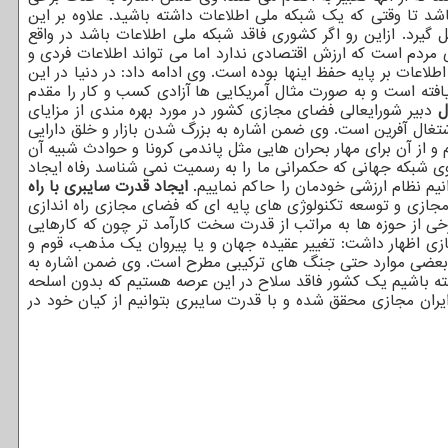
اشد تا وقتی که یک شبکه ملی اطلاعات داشته باشید. علاوه بر این
گیرد. ازاین رو اگر کشوری فاقد شبکه ملی اطلاعات باشد در واقع
ردم است که ارزش اقتصادی ندارد اما می تواند اطلاعات فردی و
ات بر پایه حفظ اینها بوده است. وی ادامه داد: در دنیا در این
ه است و به صورت مثال آمریکایی ها آزادی کسب و کار را مقدم
ل
دبیر شورایعالی فضای مجازی کشور در مورد بهره مندی از مزایای
شتغال آفرین است. وی ضمن اشاره به بزرگ شدن بازار و خلق دارایی
 و از آن برای مهار بحران هایی مثل پاندمی کرونا و حوادث شبیه آن
روی شبکه جهانی که حکمرانی ما را به رسمیت نمی شناسد رفاه ایجاد
نیم نظام ارزشی خودمان را حاکم نماییم.
ایجاد قدرت سایبری با راه
ازی و توسعه تکنولوژی های پایه ای که فضای مجازی راه اندازی
ی از حوزه ها به مراتب از قدرت سخت کارآمد تر چون که کارهایی
ی اظهار داشت: تغییر عقیده جهان و یا پیروان یک مذهب، قوم و
و در بعضی موارد حتی جنگ های ترکیبی مطرح است. وی ضمن اشاره به
ه باشیم یک کشور فاقد سلاح در این عرصه هستیم که بدون اسلحه
ایران مجازی محقق شده و با قدرت سایبری بتوانیم از کیان خود در