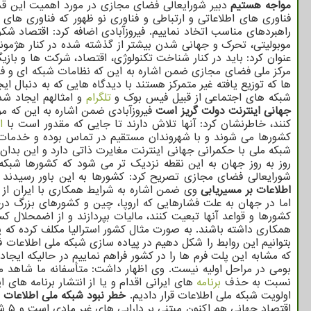
مواجه هستیم
دبیر شورایعالی فضای مجازی در مورد اهمیت این قدر
فناوری های اطلاعاتی و ارتباطی و فناوری نو ظهور که فناوری های ه
راهبردهای مناسب اتخاد نماییم. فیروزآبادی اضافه کرد: اقتصاد ش
موبولیتی، تحرک و جهانی شدن بیشتر از گذشته شده در کنار هژمونی
عنوان کرد: باید در کنار شناخت تکنولوژی، اقتصاد، شرکت ها و باز
مرکز ملی فضای مجازی ضمن اشاره به این که نظامات شبکه ای و فناو
ها که توزیع یافته غیر متمرکز هستند با دیدگاه هایی که به دنبال 
شبکه های اجتماعی از قبیل فیس بوک و
تلگرام
و امثالهم ایجاد ش
جهانی اینترنت دولت گریز است
فیروزآبادی ضمن اشاره به این که م
کنند، خاطرنشان کرد: آنها تلاش دارند تا جایی که مقدور است با
ا
کشورها می شوند و با شهروندان مستقیم در تماس بوده و خدمات عر
شبکه ملی با حکمرانی جهانی اینترنت مغایرت ذاتی دارد و این بدا
روز به روز جهان به این نقطه نزدیک تر می شود که کشورها شبک
شورایعالی فضای مجازی تصریح کرد: کشورها به این باور رسیدن
اطلاعات بر مسیریابی
وی ضمن اشاره به شرایط همکاری با ایران از ج
اما در جهان به علت فشارهایی که اروپا، چین و کشورهای بزرگ د
کشورها و قواعد آنها تبعیت کنند، مالیات بپردازند و از اضمحلال
همکاری داشته باشند. به صورت مثال کشور استرالیا مکلف کرده که یک
بتوانیم این روابط را شکل دهیم در پیاده سازی شبکه ملی اطلاعات
که مشابه این پلت فرم ها را در کشور فراهم نماییم در حالیکه ایجا
بومی در مراحل اولیه نیست. وی اظهار داشت: متأسفانه ما شاهد می
نسبت به حذف
برنامه
های ایرانی اقدام و یا از انتشار برنامه های
اولویت شبکه ملی اطلاعات قرار دادیم.
خطر نبود شبکه ملی اطلاعات ب
اقتصاد جهانی هم اکنون مبتنی بر دارایی های غیر مادی است و ۵ شرکت بزرگ دنیا از لحاظ بزرگی ارزش