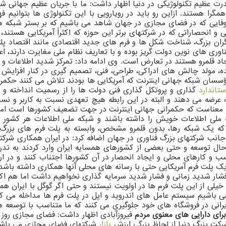
ت عظیم تکنولوژیکی در دنیا اظهار داشت: ما با جریان عظیم جهانی ش
مگرا هستند. ازاین رو باید در رویارویی با این تکنولوژی ها بتوانیم 
کوفایی که در فضای مجازی در جهان شاهد می باشیم که بر بستر شبکه ه
 و انحصاراتی که در شرکتهای برتر این حوزه که اکثراً آمریکایی هستن
یگران بزرگ، شناخت شکل ها و فرم های جدید اقتصادی مانند اقتصاد پلت
ری های نوین دولت گریز بوده و با تعاریف نظام ملی مغایرت دارند، اع
ایجاد قلمرو هستند در تعارض است. وی ادامه داد: تمرکز شدید اطلاعات 
ده، مولد چالش های ادراکی، طراحی، فنی، تصمیم گیری در کنار افزا
ؤسسان شبکه جهانی اینترنت که آمریکایی ها بودند تلاش می کنند حکمرا
ستاندارد
گذاری و پروتکل گذاری فنی دولت ها را از رسمیت انداخته و از
ضه می دهند و البته در این رابطه هیچ تعهدی نسبت به کاربر و نسبت 
ن معناست که حکمرانی جهانی اینترنت در جهت تضعیف کشورها است اما شب
ه ملی اطلاعات خویش را داشته باشند و شبکه ملی اطلاعات هر کشور
د که یک شبکه رها، بدون قلمرو مشخص، وابسته به پلت فرم های بز
انب شرکتهای بزرگ فناوری در جهان اضافه کرد: در ایران همکاری شرکته
رحال توسعه و حتی بعضی از کشورهای همسایه ایران وارد کردند به تد
 کسب و کارهای محلی و ایجاد انحصار در آن کشورها اجتناب کنند و در 
 پلت فرم آمریکایی حتی با رسانه های محلی آنها همکاری داشته باشد و 
 فشار شدید زمانی و فشار شدید سرمایه گذاری نخواهیم داشت اما هم اک
د خیلی از این پلت فرم ها در اولویت نیستند و حتی اگر گوگل با ایران 
 باشیم سیستم عامل های اندروید و اپل در پلت فرم ها مداخله می کنند
 ایرانی در فروشگاه های خود جلوگیری می کنند که ما متناسب با توسعه 
رای دارایی های معنوی مردم
فیروزآبادی اظهار داشت: فضای مجازی روز 
بازار
شرکتهای فضای مجازی می باشند 