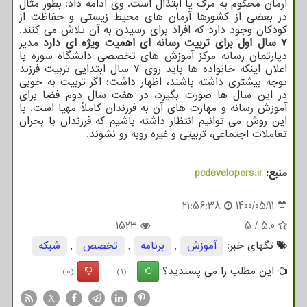
آرمان محکوم به مرگ یا ابتذال است. وی ادامه داد: بطور مثال
در بعضی از کشورها آرمان های محیط زیستی و حفاظت از
کودکان وجود دارد که افراد برای رسیدن به آن تلاش می کنند.
۷ سال اول برای تربیت رسانه ای اهمیت ویژه ای دارد
مدیر
دپارتمان رسانه مرکز آموزش های تخصصی دانشگاه سوره با
اعلان اینکه خانواده ها باید روی ۷ سال ابتدایی تربیت فرزند
توجه بیشتری داشته باشند، اظهار داشت: اگر تربیت به خوبی
در این سال ها صورت بگیرد، در هفت سال دوم فضا برای
آموزش رسانه و مهارت های آن به فرزندان کاملاً مهیا است. با
این روش می توانیم انتظار داشته باشیم که فرزندان با بحران
تعاملات اجتماعی، تربیتی و غیره روبه رو نشوند.
منبع:
pcdevelopers.ir
21:56:38
1400/05/11
1523
5
/
5.0
تگهای خبر:
آموزش
,
برنامه
,
تخصص
,
شبكه
این مطلب را می پسندید؟
(0)
(1)
X