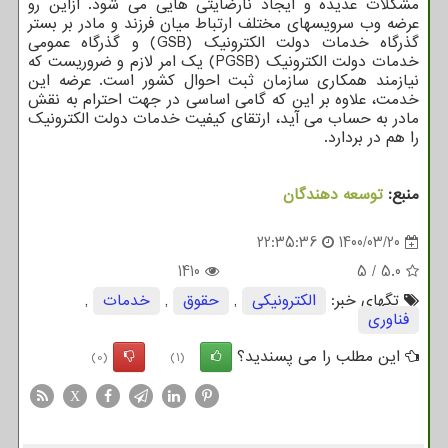
مشکلات عدیده و ایجاد نارضایتی هایی می شود. ازاین رو
عرضه وب سرویسهای مختلف ارتباط میان فرزند و مادر بر بستر
گذرگاه خدمات دولت الکترونیک (GSB) و گذرگاه عمومی
خدمات دولت الکترونیک (PGSB) یک امر لازم و ضروریست که
نیازمند همکاری سازمان ثبت احوال کشور است. عرضه این
خدمت، علاوه بر این که گامی اساسی در جهت احترام به نقش
مادر به حساب می آید، ارتقای کیفیت خدمات دولت الکترونیک
را هم در بردارد.
منبع:
توسعه دهندگان
22:35:36
1400/03/20
1410
5
/
5.0
تگهای خبر:
الكترونیكی
,
حقوق
,
خدمات
,
فناوری
این مطلب را می پسندید؟
(0)
(1)
X