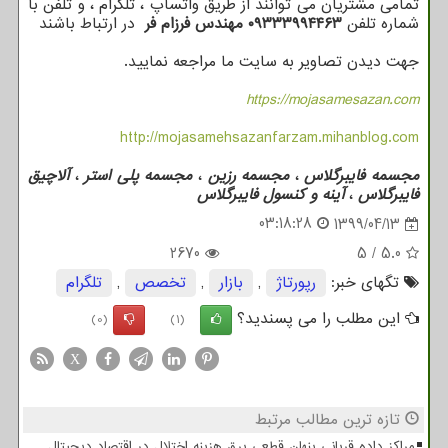
تمامی مشتریان می توانند از طریق واتساپ ، تلگرام ، و تلفن با
شماره تلفن
۰۹۳۳۳۹۹۴۴۶۳ مهندس فرزام فر
در ارتباط باشند
جهت دیدن تصاویر به سایت ما مراجعه نمایید.
https://mojasamesazan.com
http://mojasamehsazanfarzam.mihanblog.com
مجسمه فایبرگلاس
،
مجسمه رزین
،
مجسمه پلی استر
،
آلاچیق
فایبرگلاس
،
آینه و کنسول فایبرگلاس
03:18:28
1399/04/13
2670
5
/
5.0
تگهای خبر:
رپورتاژ
,
بازار
,
تخصص
,
تلگرام
این مطلب را می پسندید؟
(0)
(1)
X
تازه ترین مطالب مرتبط
مراکز داده قربانی پنهان قطعی برق هزینه اختلال در اقتصاد دیجیتال