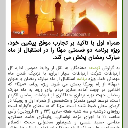
همراه اول با تاکید بر تجارب موفق پیشین خود،
ویژه برنامه دو قسمتی مهنّا را در استقبال از ماه
مبارک رمضان پخش می کند.
به گزارش
توسعه
دهندگان به نقل از روابط عمومی اداره کل
ارتباطات شرکت ارتباطات سیار ایران، با نزدیک شدن ماه
مهمانی خدا، ویژه
برنامه
استقبال از ماه مبارک رمضان با عنوان
«مهنّا» از راه روبیکا پخش می شود. ویژه برنامه «مهنّا» که
اقدامی در جهت آماده سازی مردم برای ورود به ماه مبارک
رمضان جهت بهره برداری حداکثری از فیوضات رمضان الکریم
است، توسط تیمی متمرکز و متخصص از همراه اول و روبیکا در
کربلای معلی ضبط شده است. مهنّا که به معنای «گوارا» است
روزهای دوشنبه و سه شنبه هفته جاری (۲۳ و ۲۴ فروردین) رأس
ساعت ۲۱ با اجرای مژده لواسانی، روایتگری حامد عسکری،
مداحی حمید علیمی و همینطور سخنرانی حجت الاسلام
والمسلمین علی سرلک از راه روبیکا برای تمامی ایرانی ها پخش