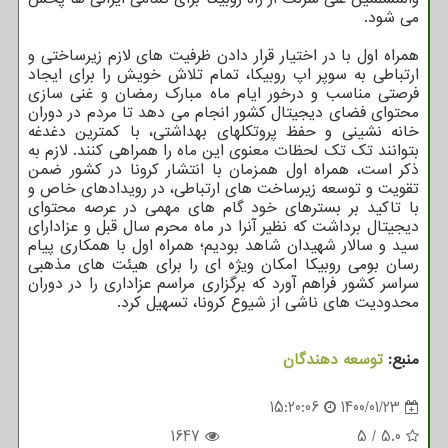
می شود.
همراه اول با در اختیار قرار دادن ظرفیت های لازم زیرساختی و
ارتباطی به سوپر اپ روبیکا، تمام تلاش خویش را برای ایجاد
فرصتی مناسب و درخور ایام ماه مبارک رمضان و غنی سازی
محتوای فضای دیجیتال کشور انجام می دهد تا مردم در دوران
خانه نشینی و حفظ پروتکلهای بهداشتی، با کمترین دغدغه
بتوانند تک تک لحظات معنوی این ماه را همراهی کنند. لازم به
ذکر است، همراه اول همزمان با انتشار کرونا در کشور ضمن
تقویت و توسعه زیرساخت های ارتباطی، در رویدادهای خاص و
با تاکید بر بسترهای خود گام های مهمی در عرصه محتوای
دیجیتال برداشت که نظیر آنرا در ماه محرم سال قبل و عزادارای
سید و سالار شهیدان شاهد بودیم؛ همراه اول با همکاری پیام
رسان بومی روبیکا امکان ویژه ای را برای هیئت های مذهبی
سراسر کشور فراهم آورد که برگزاری مراسم عزاداری را در دوران
محدودیت های ناشی از شیوع کرونا، تسهیل کرد.
منبع:
توسعه دهندگان
15:20:06
1400/01/23
1647
5
/
5.0