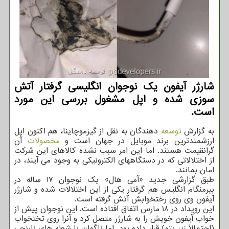
شارژر آیفون یک نوجوان انگلیسی گرفتار آتش
سوزی شده و اپل مشغول بررسی این مورد
است.
به گزارش
توسعه
دهندگان به نقل از گیزموچاینا، هم اکنون اپل
ارزشمندترین برند موبایل در جهان است و
محصولات
آن
گرانقیمت هستند. اما این امر سبب نشده کالاهای این شرکت
از اختلالاتی که در دستگاههای الکترونیکی به وجود می آیند، در
امان بمانند.
طبق گزارشی جدید «آمی هال» یک نوجوان ۱۷ ساله در
بیرمنگام انگلیس هم گرفتار یکی از این اختلالات شده و شارژر
آیفون وی روی رختخوابش آتش گرفته است.
این رویداد در ۱۸ مارس اتفاق افتاده است. این نوجوان پیش از
خواب آیفون خویش را به شارژر متصل کرد و آنرا روی تختخواب
(احتمالاً زیر پتو) قرار داده بود. اما ناگهان با شعله های نارنجی