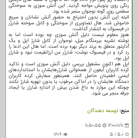
رنگی روی پتویش مواجه گردید. این آتش سوزی به سوختگی
سطحی روی گونه نوجوان منجر شده بود.
البته این آتش بدون احتیاج به حضور آتش نشانان و سریع
خاموش شد. هال تصاویری از سوختگی و کابل سوخته شارژر
در فیسبوک به انتشار گذاشت.
هنوز معلوم نیست دلیل آتش سوزی چه بوده است اما به
نوشته نشریه بیرمنگام میل، نوجوان از کابل شارژ اپل و یک
آداپتور متعلق به برند دیگر بهره برده است. اما هال این ادعا را
رد کرد و در فیسبوک نوشت: شارژر من ارزانقیمت نبود و شارژر
اپل بود.
اپل هم اکنون مشغول بررسی دلیل آتش سوزی است و تاکید
کرده کاربران آیفون از همخوانی شارژرهایشان با استانداردهای
ایمنی اطمینان حاصل کنند. همینطور سفارش کرده کاربران
دستگاه هایشان را در اماکن مرطوب یا بدون تهویه شارژ نکنند
چونکه این موارد به داغ شدن بیش از اندازه شارژر یا ایجاد
جرقه منجر می شود.
منبع:
توسعه دهندگان
11:50:55
1400/01/11
1609
5
/
5.0