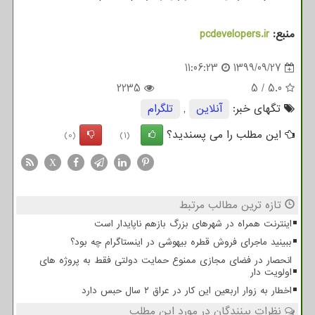
منبع:
pcdevelopers.ir
11:06:23
1399/09/27
2235
5
/
5.0
تگهای خبر:
آنلاین
,
تلگرام
این مطلب را می پسندید؟
(0)
(1)
X
تازه ترین مطالب مرتبط
اینترنت همراه در شهرهای بزرگ بازهم ناپایدار است
ببینید ماجرای فروش قطره بیهوشی در اینستاگرام چه بود؟
انحصار در فضای مجازی ممنوع حمایت دولتی فقط به پروژه های
اولویت دار
اخطار به زوار اربعین این کار در عراق ۲ سال حبس دارد
نظرات بینندگان در مورد این مطلب