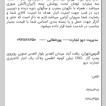
سه میلیارد تومان تحت پوشش بیمه (ایران)آتش سوزی
میباشد ، همراه با نگهبان مجرب و سگهای دوره دیده و دوربین
دید در شب جهت امنیت انبار. هدف ما امنیت کالای شما و
رضایت شما سروران گرامی میباشد.لازم به ذکر است که خاور و
کارگر جهت حمل و یا بسته بندی اجناس شما با قیمت بسیار
مناسب در خدمت شما قرار داده میشود.
مدیریت دپو تجارت---- پورخطایی ---- 09121828750
آدرس:
تهران، یافت آباد میدان الغدیر بلوار الغدیر جنوبی روبروی
پمپ گاز
CNG
نبش کوچه اطلسی پلاک یک انبار کانتینری
تجارت دپو
تلفن:
۶۶۸۰۳۰۱۱
۶۶۸۰۳۵۱۱