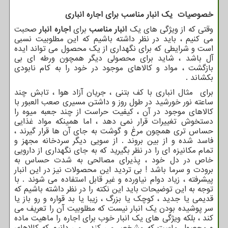
خصوصیات یک انبار مناسب برای اجاره انباری
وقتی که از ویژگی های یک
انبار مناسب
برای
اجاره انبار
صحبت
می کنیم ، باید در نظر داشته باشیم که این مطلوبیت نسبی
است و شرایطی که برای نگهداری از یک محصول می تواند ایده
آل باشد ، شاید برای محصولی دیگر همچون ورطه ای بی
بازگشت ، مواد و کالاهای موجود در خود را به کام نابودی
بکشاند .
برای مثال انباری با کف بتنی ، جریان آزاد هوا ، تابش چند
ساعته نور خورشید در طول روز و داشتن مسیری صعب العبور با
کالاهای موجود در آن ، کیفیت حراست از چند جعبه میوه را
دستخوش تغییرات قرار نمی دهد ، اما همینکه مواد غذایی
حساس تری همچون مرغ و گوشت به جای آن ها قرار گیرند ،
فاسد شده و از بین بروند . از سویی دیگر سردخانه مجهز و
تمام مکانیزه ای را در نظر بگیرید که به جای نگهداری از دارویی
خاص در دل خود ، پذیرای مصالحی به شدت حساس به
برودت و سرما باشد ! بی تردید این محصولات نیز در این انبار
پیشرفته ، زیاد دوام نیاورده و غیر قابل استفاده می شوند . با
توجه به این توضیحات باید این نکته را در نظر داشته باشیم که
قدیمی یا جدید ، کوچک یا بزرگ ، زیبا یا بد قواره و رو باز یا
سر پوشیده بودن یک انبار نیست که مطلوبیت آن را تعریف می
کند ، بلکه ویژگی های یک انبار خوب برای اجاره را ماهیت ماده