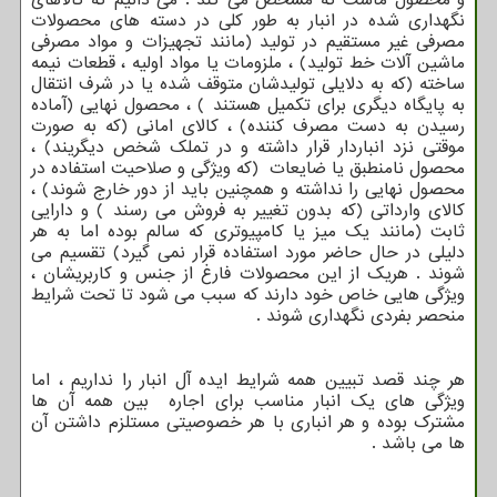
و محصول ماست که مشخص می کند . می دانیم که کالاهای
نگهداری شده در انبار به طور کلی در دسته های محصولات
مصرفی غیر مستقیم در تولید (مانند تجهیزات و مواد مصرفی
ماشین آلات خط تولید) ، ملزومات یا مواد اولیه ، قطعات نیمه
ساخته (که به دلایلی تولیدشان متوقف شده یا در شرف انتقال
به پایگاه دیگری برای تکمیل هستند ) ، محصول نهایی (آماده
رسیدن به دست مصرف کننده) ، کالای امانی (که به صورت
موقتی نزد انباردار قرار داشته و در تملک شخص دیگریند) ،
محصول نامنطبق یا ضایعات (که ویژگی و صلاحیت استفاده در
محصول نهایی را نداشته و همچنین باید از دور خارج شوند) ،
کالای وارداتی (که بدون تغییر به فروش می رسند ) و دارایی
ثابت (مانند یک میز یا کامپیوتری که سالم بوده اما به هر
دلیلی در حال حاضر مورد استفاده قرار نمی گیرد) تقسیم می
شوند . هریک از این محصولات فارغ از جنس و کاربریشان ،
ویژگی هایی خاص خود دارند که سبب می شود تا تحت شرایط
منحصر بفردی نگهداری شوند .
هر چند قصد تبیین همه شرایط ایده آل انبار را نداریم ، اما
ویژگی های یک انبار مناسب برای اجاره بین همه آن ها
مشترک بوده و هر انباری با هر خصوصیتی مستلزم داشتن آن
ها می باشد .