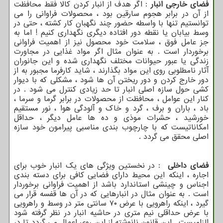
فضای خارجی انبار
: اگر هدف از انبار کردن کالا فقط محافظت
از آن در برابر هجوم سارقین بود ، محصولات فراوانی را می
توانستیم تنها با واسطه حضور چند نگهبان کار کشته ، حتی در
وسط بیابان یا نقطه دور افتاده دیگری نگهداری کنیم ! اما به
جز عامل فوق ، سلامت خود محصول نیز از اهمیت فراوانی
برخوردار است . به عنوان مثال اگر مواد غذایی در مجاورت
زندگی یا عبور حیوانات مختلف نگهداری شده و این جانوران
آثار نامطلوبی روی این مواد بگذارند ، شاید کارفرما مجبور به از
دور خارج کردن و دور ریختن آن ها شود ، مشکلی که با دیوار
کشی حول سازه اصلی انبار تا حد زیادی کنترل می شود . در
کنار این عوامل ، محافظت از محصولات در برابر گرما و سرما ،
باد ، باران و برف ، گرد و خاک و آلودگی هوا ، نور مستقیم
خورشید ، حشرات موذی و ده ها عامل دیگر ، حداقل
امکاناتیست که با چارچوب بندی مناسبی پیرامون خود سازه
اصلی محقق می گردد .
فضای داخلی
: در نخستین ویژگی های یک انبار خوب برای
اجاره ، اینکه این محیط دارای فضایی کافی برای دسته بندی
اجناس و چینشی استاندارد باشد از اهمیت فراوانی برخوردار
است . به عنوان مثال در انبارهایی که در آن ها قفسه قرار می
گیرد ، اینکه راهرویی با عرض ۷۰ سانتی متر در وسط و راهرویی
با عرض حداقلی نیم متری در حاشیه انبار در نظر گرفته شود
الزامیست . این قانون نانوشته از این روی اعمال می گردد تا در