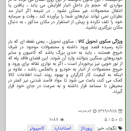
مواردی که حجم بار داخل انبار افرایش می یابد ، یافتن یا
انتقال محصولات غیر ممکن نشود . در نتیجه اگر انبار مد
نظرتان نمی تواند نیازهای شما را برآورده کند ، وقت و سرمایه
خود را تلف نکرده و پیش از استقرار در مکان مذکور ، به دنبال
مکان بزرگتری باشید.
ویژگی سکوی تحویل کالا
: سکوی تحویل ، یعنی نقطه ای که بار
تازه رسیده قصد ورود داشته و محصولات موجود در شرف
خروج هستند ، باید به حدی بزرگ باشد که کامیون و سایر
خودروهای سنگین بتوانند وارد آن شوند. این فضای فاقد پله که
از نور خوبی نیز برخوردار است ، اگر به نواری نقاله برای ورود و
خروج محصولات از انبار به خودرو و بالعکس باشد ، علاوه بر
اینکه به کیفیت کار کارگران و بهبود روند ثبت اطلاعات کالا
کمک می کند، باعث می شود تا مواد فاسد شدنی نیز کمتر در
محیطی نا مساعد قرار داشته و به سرعت در جای خود قرار
گیرند.
00:00:02
1399/09/18
2087
5
/
5.0
تگهای خبر:
رپورتاژ
,
استاندارد
,
كامپیوتر
,