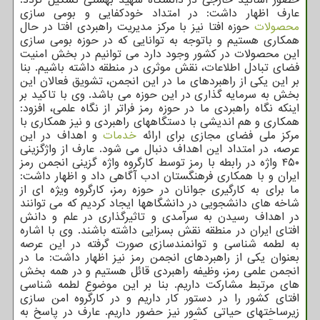
عارف اظهار داشت: در امتداد خودکفایی و بومی سازی
محصولات
حوزه افتا نیز با مرکز مدیریت راهبردی افتا در حال
همکاری هستیم و باتوجه به توانایی که در حوزه بومی سازی
این محصولات در کشور وجود دارد می توانیم در بخش امنیت
فضای تبادل اطلاعات، نقش موثری در منطقه داشته باشیم. بنا
بر این یکی از راهبردهای ما در این انجمن، تشویق فعالان این
بخش به سرمایه گذاری در این حوزه می باشد. وی با تاکید بر
اینکه نگاه راهبردی ما در حوزه رمز فراتر از نگاه علمی، افزود:
همکاری و هم اندیشی با دستگاههای راهبردی و نیز همکاری با
مرکز ملی فضای مجازی برای ارائه
خدمات
و اهداف در این
عرصه، در امتداد این اهداف دنبال می شود. عارف از واژگزینی
۴۵۰ واژه در رابطه با رمز توسط کارگروه واژه گزینی انجمن رمز
ایران و با همکاری فرهنگستان ادب آگاهی داد و اظهار داشت:
ما برای به کارگیری جوانان در حوزه رمز، کارگروه ویژه ای از
شاخه های دانشجویی در دانشگاهها ایجاد کردیم که می توانند
در اهداف رسیدن به سرآمدی و تاثیرگذاری در علم و دانش
افتای ایران در منطقه نقش بسزایی داشته باشند. وی با اشاره
به لطمه شناسی و توانمندسازی صورت گرفته در این عرصه
بعنوان یکی از راهبردهای انجمن رمز نیز اظهار داشت: ما در
انجمن علمی رمز، وظیفه راهبردی قائل هستیم و در همه بخش
های مرتبط مشارکت داریم. بنا بر این موضوع لطمه شناسی
افتای کشور را در دستور کار داریم و در کارگروه امن سازی
زیرساختهای حیاتی کشور نیز حضور داریم. عارف در پاسخ به