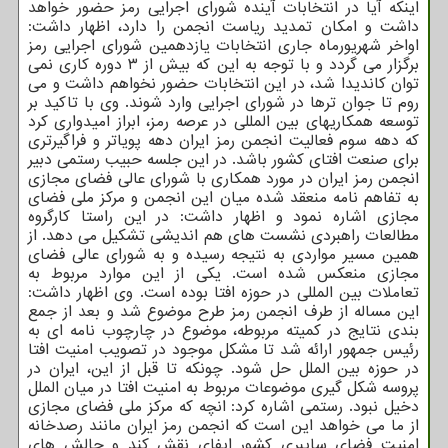
اینکه آیا در انتخابات آینده شورای اجرایی رمز حضور خواهد
داشت و امکان تمدید ریاست انجمن را دارد، اظهار داشت:
اواخر شهریورماه جاری انتخابات یازدهمین شورای اجرایی رمز
برگزار می گردد و با توجه به این که بیش از ۳ دوره کاری نمی
توان کاندیدا شد، در این انتخابات حضور نخواهم داشت و می
روم تا جوان ترها در شورای اجرایی وارد شوند. وی با تاکید بر
توسعه همکاریهای بین المللی در عرصه رمز، ابراز امیدواری کرد
که دهه سوم فعالیت انجمن رمز ایران دهه پویاتر و فراگیرتری
برای صنعت افتای کشور باشد. در این جلسه حبیب رستمی دبیر
انجمن رمز ایران در مورد همکاری با شورای عالی فضای مجازی
به تفاهم نامه منعقد شده میان این انجمن و مرکز ملی فضای
مجازی اشاره نمود و اظهار داشت: در این راستا کارگروه
مطالعات راهبردی نشست های هم اندیشی تشکیل می دهد. از
همین مسیر مواردی به نتیجه رسیده و به شورای عالی فضای
مجازی منعکس شده است. یکی از این موارد مربوط به
تعاملات بین المللی در حوزه افتا بوده است. وی اظهار داشت:
این مساله از طرف انجمن رمز طرح موضوع شد و بعد از جمع
بندی نتایج در کمیته مربوطه، موضوع در چارچوب نامه ای به
رئیس جمهور ارائه شد تا مشکل موجود در تصویب امنیت افتا
در حوزه بین الملل حل شود. چونکه تا قبل از این، ایران در
پروسه شکل گیری موضوعات مربوط به امنیت افتا در میان الملل
دخیل نبود. رستمی اشاره کرد: انچه که مرکز ملی فضای مجازی
از ما می خواهد این است که انجمن رمز ایران مانند رصدخانه
امنیت فضای سایبری کشور ایفای نقش کند و چالش های