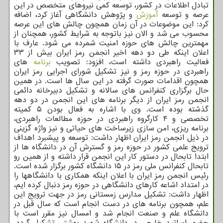
تبادل اطلاعات در کشور، توسعه کمی نیروهای متخصص در این
عرصه و توسعه
آموزش
و پژوهش دانشگاهی آغاز کرد، اضافه
کرد: این موضوعات در آن زمان همچون چالش های این عرصه
محسوب می شد و الان نیز باتوجه به شرایط کشور، همچنان از
مهمترین چالش های حوزه امنیت شمرده می شود. عارف با
اعلان اینکه طی دو دهه اخیر انجمن رمز ایران بیش از ۳۳
فعالیت راهبردی داشته است، افزود: تصویب
برنامه
های
راهبردی در حوزه رمز و نیز تشکیل شورای اجرایی رمز ایران
همچون اقدامات صورت گرفته در این سال ها است. در همین
حال برگزاری کنفرانس های سالانه و تشکیل دبیرخانه دائمی
انجمن رمز ایران از دیگر برنامه های این انجمن در دو دهه
گذشته بوده است. وی با اشاره به فعال بودن ۵ کمیته
تخصصی و ۴ کارگروه راهبردی در حوزه مطالعات راهبردی،
برنامه ریزی، امن سازی زیرساخت های حیاتی و نیز واژه گزینی
در ذیل انجمن رمز ایران اظهار داشت: توسعه و پیشبرد اهداف
ترویج علمی کشور در حوزه رمز و گسترش آن در دانشگاه ها از
ابتدا تابحال در دستور کار این انجمن قرار داشته و از همین رو
تابحال کنفرانس ملی رمز در ۱۵ دانشگاه کشور برگزار شده است.
رئیس انجمن رمز ایران با اعلان اینکه همکاری با دانشگاهها را
در امتداد اشاعه کارهای دانشگاهی در حوزه رمز دنبال کرده ایم،
اظهار داشت: تشکیل مدارس زمستانی رمز در جهت ترویج این
علم، همچون برنامه های در دست انجام است که سال قبل در
دانشگاه علم و صنعت انجام شد و امسال نیز مقرر است با
حضور اساتید خارجی در دانشگاه شهید بهشتی تشکیل گردد.