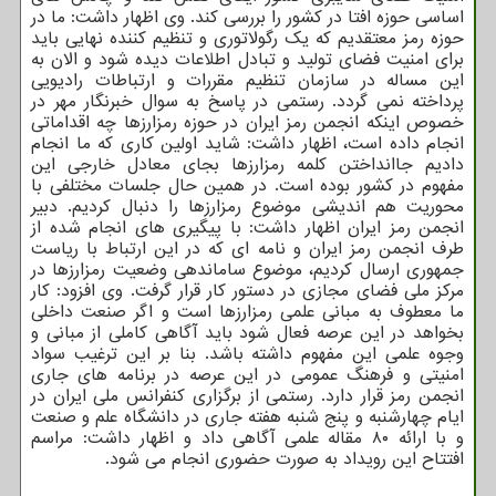
اساسی حوزه افتا در کشور را بررسی کند. وی اظهار داشت: ما در
حوزه رمز معتقدیم که یک رگولاتوری و تنظیم کننده نهایی باید
برای امنیت فضای تولید و تبادل اطلاعات دیده شود و الان به
این مساله در سازمان تنظیم مقررات و ارتباطات رادیویی
پرداخته نمی گردد. رستمی در پاسخ به سوال خبرنگار مهر در
خصوص اینکه انجمن رمز ایران در حوزه رمزارزها چه اقداماتی
انجام داده است، اظهار داشت: شاید اولین کاری که ما انجام
دادیم جاانداختن کلمه رمزارزها بجای معادل خارجی این
مفهوم در کشور بوده است. در همین حال جلسات مختلفی با
محوریت هم اندیشی موضوع رمزارزها را دنبال کردیم. دبیر
انجمن رمز ایران اظهار داشت: با پیگیری های انجام شده از
طرف انجمن رمز ایران و نامه ای که در این ارتباط با ریاست
جمهوری ارسال کردیم، موضوع ساماندهی وضعیت رمزارزها در
مرکز ملی فضای مجازی در دستور کار قرار گرفت. وی افزود: کار
ما معطوف به مبانی علمی رمزارزها است و اگر صنعت داخلی
بخواهد در این عرصه فعال شود باید آگاهی کاملی از مبانی و
وجوه علمی این مفهوم داشته باشد. بنا بر این ترغیب سواد
امنیتی و فرهنگ عمومی در این عرصه در برنامه های جاری
انجمن رمز قرار دارد. رستمی از برگزاری کنفرانس ملی ایران در
ایام چهارشنبه و پنج شنبه هفته جاری در دانشگاه علم و صنعت
و با ارائه ۸۰ مقاله علمی آگاهی داد و اظهار داشت: مراسم
افتتاح این رویداد به صورت حضوری انجام می شود.