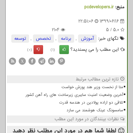
منبع:
pcdevelopers.ir
22:51:06
1399/06/16
2104
5
/
5.0
تگهای خبر:
آموزش
,
برنامه
,
تخصص
,
توسعه
این مطلب را می پسندید؟
(0)
(1)
X
تازه ترین مطالب مرتبط
متا از نخست وزیر هند پوزش خواست
آخرین وضعیت امنیت سایبری زیرساخت های راه آهن کشور
تلاقی دو اراده پولادین در هندسه قدرت
سامسونگ عینک هوشمند می سازد
نظرات بینندگان در مورد این مطلب
لطفا شما هم
در مورد این مطلب
نظر دهید