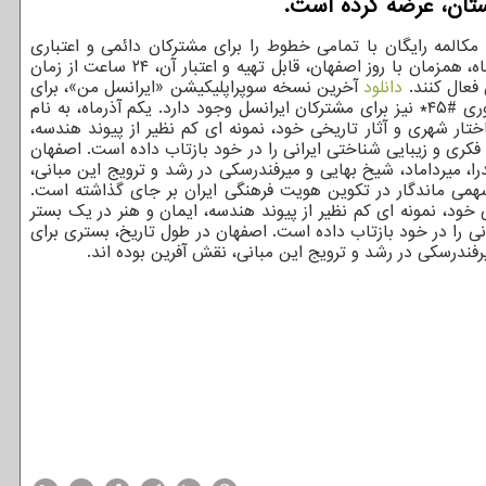
ستان، عرضه کرده است.
ومی ایرانسل، به مناسبت فرارسیدن روز اصفهان، نخستین و بزرگترین اپراتور دیجیتال ایران، هدیه ای شامل ۱۲۰ دقیقه مکالمه رایگان با تمامی خطوط را برای مشترکان دائمی و اعتباری
ایرانسل ساکن این استان، درنظر گرفته است. هر مشترک، تنها یک دفعه می تواند این هدیه ویژه را فعال کند. این هدیه در ایام ۱ و ۲ آذرماه، همزمان با روز اصفهان، قابل تهیه و اعتبار آن، ۲۴ ساعت از زمان
دانلود
آخرین نسخه سوپراپلیکیشن «ایرانسل من»، برای
تمامی مشترکان موبایل، از وب سایت ایرانسل ممکن است. همین طور امکان دریافت و نصب این سوپراپلیکیشن، با شماره گیری کد دستوری #۴۵* نیز برای مشترکان ایرانسل وجود دارد. یکم آذرماه، به نام
ر شهری و آثار تاریخی خود، نمونه ای کم نظیر از پیوند هندسه،
ی و زیبایی شناختی ایرانی را در خود بازتاب داده است. اصفهان
میرداماد، شیخ بهایی و میرفندرسکی در رشد و ترویج این مبانی،
 سهمی ماندگار در تکوین هویت فرهنگی ایران بر جای گذاشته است.
خود، نمونه ای کم نظیر از پیوند هندسه، ایمان و هنر در یک بستر
را در خود بازتاب داده است. اصفهان در طول تاریخ، بستری برای
ندرسکی در رشد و ترویج این مبانی، نقش آفرین بوده اند.