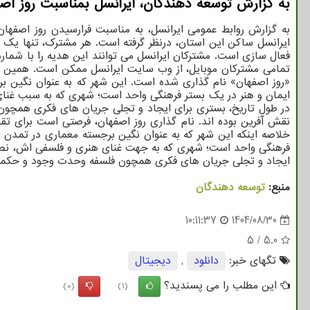
به گزارش توسعه دهندگان، ایرانسل بمناسبت روز اصف
فعال سازی است. مشترکان ایرانسل می توانند این هدیه را با شماره گیری کد دستوری #۲*۱*۴۴۴۴* یا مراجعه به سو
«روز اصفهان» نام گذاری شده است. این شهر که به عنوان نگین بر
ایمان و هنر در یک بستر فرهنگی واحد است؛ شهری که به سبب غنا
در طول تاریخ، بستری برای ایجاد و تجلی جریان های فکری همچون 
نقش آفرین بوده اند. نام گذاری روز اصفهان، فرصتی است برای تق
خلاصه اینکه این شهر که به عنوان نگین برجسته معماری در تمدن ا
فرهنگی واحد است؛ شهری که به جهت غنای هنری و فلسفی اش، نصف 
ایجاد و تجلی جریان های فکری همچون فلسفه وحدت وجود و حکمت متع
منبع:
توسعه دهندگان
10:11:37
1404/08/30
5
/
5.0
تگهای خبر:
دانلود
,
دیجیتال
این مطلب را می پسندید؟
(0)
(1)