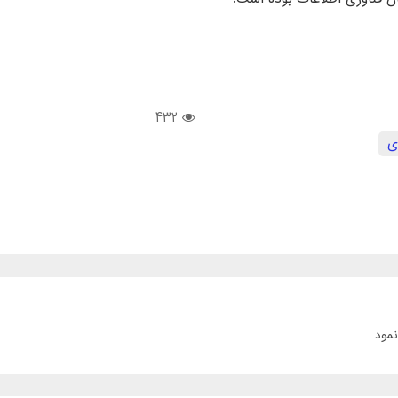
432
ی
نمود