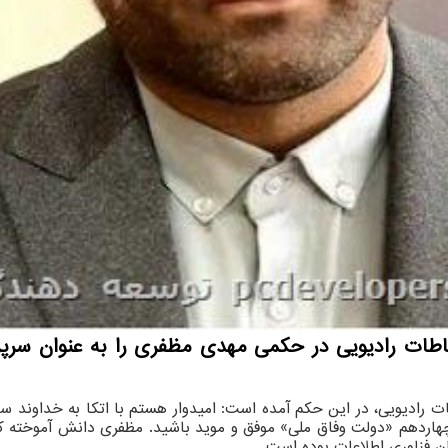
باطات رادیویی در حکمی مهدی مظفری را به عنوان سر
ات رادیویی، در این حکم آمده است: امیدوار هستم با اتکا به خداوند س
اردهم «دولت وفاق ملی» موفق و موید باشید. مظفری دانش آموخته کا
 فناوری اطلاعات بوده است.