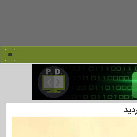
منو
دید