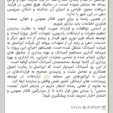
رسانه ها منتشر نموده است؛ در حالیکه هیچ نقشی در فرآیند
دریافت مجوز، طراحی و اجرای آن نداشته و امکان سرویس
دهی در این شهر را ندارد.
در همین راستا و برای تنویر افکار عمومی و اهالی صنعت
فناوری اطلاعات باید یادآور شویم:
بر اساس توافقات و قرارداد صورت گرفته با نظارت سازمان
تنظیم مقررات و ارتباطات رادیویی، تعهدات کامل پروژه ایجاد و
توسعه شبکه فیبر نوری شهر قیدار و بیشتر از ۱۰۰ شهر دیگر و
خدمات دهی بر پایه آن از تعهدات پروانه ای شرکت ایرانسل به
شرکت آسیاتک منتقل شده است. همینطور اجرای این پروژه با
سرمایه گذاری مستقیم آسیاتک و بهره برداری از مشوق های
دولتی انجام شده و تمامی عملیات اجرایی، راه اندازی و بهره
برداری آن کاملا توسط متخصصان آسیاتک انجام گرفته است.
از این رو، آسیاتک امیدوار است که ایرانسل با رعایت اصول
همکاری و تعامل مثبت و پایبندی صحیح به قراردادهای در
میان با اپراتورهای غیر مسلط
بازار
ارتباطات در توسعه
زیرساخت های ارتباطی کشور نقش واقعی و سازنده ایفا کند.
به علاوه، از اهالی رسانه انتظار داریم در بازنشر اخبار "صحت
سنجی" را مبنای عمل قرار داده تا از سردرگمی افکار عمومی و
انتشار اخبار تحریف شده پیشگیری شود!
11:20:20
1403/11/21