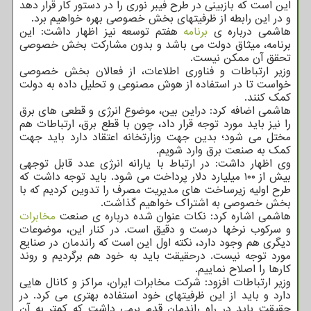
این است که بازبینی در طرح فیبر نوری را در دستور کار قرار دهد
و در این رابطه از ظرفیتهای بخش خصوصی بهره خواهیم برد.
هاشمی درباره ی
برنامه
هفتم توسعه نیز اظهار داشت: این
برنامه، میثاق دولت می باشد و بدون مشارکت بخش خصوصی
تحقق آن ممکن نیست.
وزیر ارتباطات و فناوری اطلاعات، از فعالان بخش خصوصی
خواست تا در استفاده از هوش مصنوعی و تحلیل داده به دولت
کمک کنند.
هاشمی اضافه کرد: دراین بین، موضوع انرژی و قطعی های برق
را نیز باید مورد توجه قرار داد، چون با قطع برق، ارتباطات هم
مختل می شود؛ بدین جهت وزارتخانه اعتقاد دارد باید جهت
کمک به صنعت برق وارد شویم.
وی اظهار داشت: در ارتباط با یارانه انرژی عدد قابل توجهی
بیش از ۱۰۰ میلیارد دلار پرداخت می شود. باید توجه داشت که
طرح اولیه زیرساخت های مدیریت مصرف را تدوین کردیم که با
بخش خصوصی به اشتراک خواهیم گذاشت.
هاشمی اشاره کرد: نکات عنوان شده درباره ی صنعت
مخابرات
و سرکوب نرخها درست و دقیق است. در کنار این، موضوعات
دیگری هم وجود دارد، نکته اول این است که راندمان در صنایع
مورد توجه نیست. درحقیقت باید به خود هم برگردیم و روند
کارها را اصلاح نماییم.
وزیر ارتباطات افزود: شرکت مخابرات ایران، مراکز و کانال هایی
دارد و باید از این ظرفیتهای خود استفاده بهتری می کرد. در
حقیقت باید در راه راندمان قدم برمی داشت که کمتر به آن