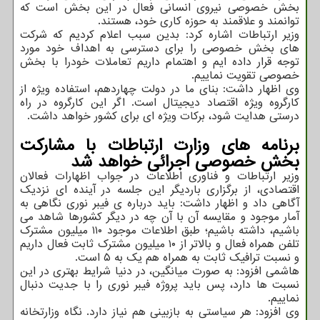
بخش خصوصی نیروی انسانی فعال در این بخش است که
توانمند و علاقمند به حوزه کاری خود، هستند.
وزیر ارتباطات اشاره کرد: بدین سبب اعلام کردیم که شرکت
های بخش خصوصی را برای دسترسی به اهداف خود مورد
توجه قرار داده ایم و اهتمام داریم تعاملات خودرا با بخش
خصوصی تقویت نماییم.
وی اظهار داشت: بنای ما در دولت چهاردهم، استفاده ویژه از
کارگروه ویژه اقتصاد دیجیتال است. اگر این کارگروه در راه
درستی هدایت شود، برکات ویژه ای برای کشور خواهد داشت.
برنامه های وزارت ارتباطات با مشارکت
بخش خصوصی اجرائی خواهد شد
وزیر ارتباطات و فناوری اطلاعات در جواب اظهارات فعالان
اقتصادی، از برگزاری باردیگر این جلسه در آینده ای نزدیک
آگاهی داد و اظهار داشت: باید درباره ی فیبر نوری نگاهی به
آمار موجود و مقایسه آن با آن چه در دیگر کشورها شاهد می
باشیم، داشته باشیم؛ طبق اطلاعات موجود ۱۱۰ میلیون مشترک
تلفن همراه فعال و بالاتر از ۱۰ میلیون مشترک ثابت فعال داریم
و نسبت ترافیک ثابت به همراه هم یک به ۵ است.
هاشمی افزود: به صورت میانگین، در دنیا شرایط بهتری در این
نسبت ها دارد، پس باید پروژه فیبر نوری را با جدیت دنبال
نماییم.
وی افزود: هر سیاستی به بازبینی هم نیاز دارد. نگاه وزارتخانه