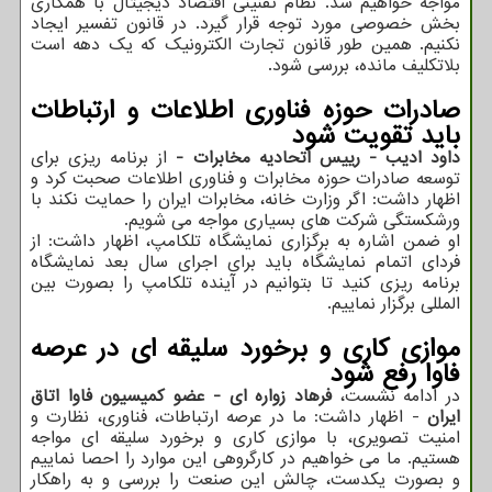
مواجه خواهیم شد. نظام تقنینی اقتصاد دیجیتال با همکاری
بخش خصوصی مورد توجه قرار گیرد. در قانون تفسیر ایجاد
نکنیم. همین طور قانون تجارت الکترونیک که یک دهه است
بلاتکلیف مانده، بررسی شود.
صادرات حوزه فناوری اطلاعات و ارتباطات
باید تقویت شود
داود ادیب - رییس اتحادیه مخابرات -
از برنامه ریزی برای
توسعه صادرات حوزه مخابرات و فناوری اطلاعات صحبت کرد و
اظهار داشت: اگر وزارت خانه، مخابرات ایران را حمایت نکند با
ورشکستگی شرکت های بسیاری مواجه می شویم.
او ضمن اشاره به برگزاری نمایشگاه تلکامپ، اظهار داشت: از
فردای اتمام نمایشگاه باید برای اجرای سال بعد نمایشگاه
برنامه ریزی کنید تا بتوانیم در آینده تلکامپ را بصورت بین
المللی برگزار نماییم.
موازی کاری و برخورد سلیقه ای در عرصه
فاوا رفع شود
در ادامه نشست،
فرهاد زواره ای - عضو کمیسیون فاوا اتاق
ایران
- اظهار داشت: ما در عرصه ارتباطات، فناوری، نظارت و
امنیت تصویری، با موازی کاری و برخورد سلیقه ای مواجه
هستیم. ما می خواهیم در کارگروهی این موارد را احصا نماییم
و بصورت یکدست، چالش این صنعت را بررسی و به راهکار