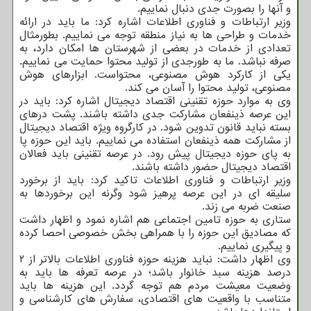
و آنها را بصورت جدی دنبال نماییم.
وزیر ارتباطات و فناوری اطلاعات اشاره کرد: ما باید در ارائه
خدمات و طراحی ها به نیاز منطقه توجه می نماییم. بطورمثال
تعدادی از خدمات در بعضی از شهرستان ها امکان دارد، به
صرفه نباشد. ما به طورجدی از تولید محتوا حمایت می نماییم.
یکی از کارکرد هوش مصنوعی، محتواست. ابزارهای هوش
مصنوعی، تولید محتوا را آسان می کند.
وی به موارد حوزه تقنینی اقتصاد دیجیتال اشاره کرد: باید در
این عرصه ذینفعان مشارکت جدی داشته باشند. پشت درهای
بسته نباید قانون تدوین شود. در کارگروه ویژه اقتصاد دیجیتال
از مشارکت همه ذینفعان استفاده می نماییم. باید این حوزه پا
به پای حوزه دیجیتال پیش رود. در عرصه تقنینی باید فعالان
اقتصاد دیجیتال حضور داشته باشند.
وزیر ارتباطات و فناوری اطلاعات تاکید کرد: باید از برخورد
سلیقه ای در این عرصه پرهیز شود وگرنه این برخوردها به
صنعت ضربه می زند.
ستاری به حوزه تامین اجتماعی هم اشاره نمود و اظهار داشت
که مصادیق این حوزه را با همراهی بخش خصوصی احصا کرده
و پیگیری نماییم.
وی اظهار داشت: نباید هزینه حوزه فناوری اطلاعات بالاتر از ۲
درصد هزینه سبد خانوار باشد؛ در عرصه تعرفه ها باید به
وضعیت معیشت مردم هم توجه گردد. این هزینه ها باید
متناسب با واقعیت های اقتصادی، سفارش های کارشناسی و