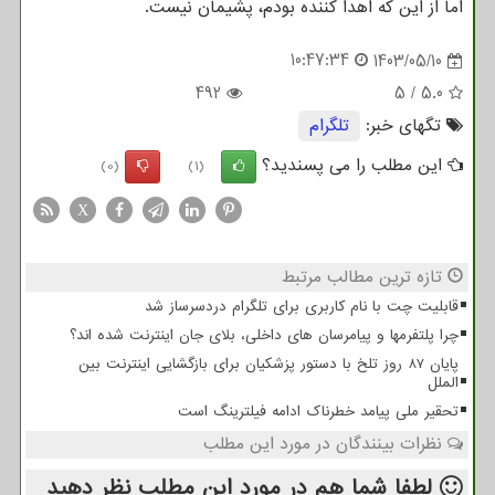
اما از این که اهدا کننده بودم، پشیمان نیست.
10:47:34
1403/05/10
492
5
/
5.0
تگهای خبر:
تلگرام
این مطلب را می پسندید؟
(0)
(1)
X
تازه ترین مطالب مرتبط
قابلیت چت با نام کاربری برای تلگرام دردسرساز شد
چرا پلتفرمها و پیامرسان های داخلی، بلای جان اینترنت شده اند؟
پایان 87 روز تلخ با دستور پزشکیان برای بازگشایی اینترنت بین
الملل
تحقیر ملی پیامد خطرناک ادامه فیلترینگ است
نظرات بینندگان در مورد این مطلب
لطفا شما هم
در مورد این مطلب
نظر دهید