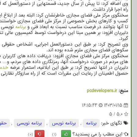
وی اضافه کرد: تا پیش از سال جدید، قسمتهایی از دستورالعمل ک
راه اجرا قرار داشت.
سخنگوی مرکز ملی فضای مجازی خاطرنشان کرد: البته بعد از ابلاغ ای
تا آنها بتوانند در فرصت مناسب نسبت به ابعاد فنی و
برنامه
نویسی اج
دلیریان افزود: بر همین مبنا این درخواست توسط کمیسیون عالی تن
گیرد.
وی تصریح کرد: بر طبق این دستورالعمل اجرایی، اشخاص حقوقی غیر
سکوهای فضای مجازی ملزم شده بوده اند.
سخنگوی مرکز ملی فضای مجازی افزود: دریافت داده های کاربرا
های مردم در صورت درخواست آنها، رمزنگاری داده های مردم، و… ه
دلیریان در انتها تصریح کرد: بر طبق این ابلاغیه، استمرار عرضه
خدم
حصول اطمینان از رعایت این مقررات است که از راه سازوکار نظارت
منبع:
pcdevelopers.ir
16:15:44
1403/01/15
5
/
5.0
تگهای خبر:
برنامه
,
برنامه نویس
,
برنامه نویسی
,
حقو
این مطلب را می پسندید؟
(0)
(1)