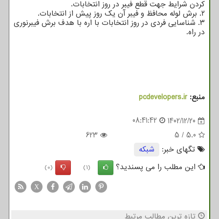
کردن شرایط جهت قطع فیبر در روز انتخابات.
۲. برش لوله محافظ و فیبر آن یک روز پیش از انتخابات.
۳. شناسایی فردی در روز انتخابات با اره با هدف برش فیبرنوری
در راه.
منبع:
pcdevelopers.ir
08:41:42
1402/12/20
623
5
/
5.0
تگهای خبر:
شبكه
این مطلب را می پسندید؟
(0)
(1)
X
تازه ترین مطالب مرتبط