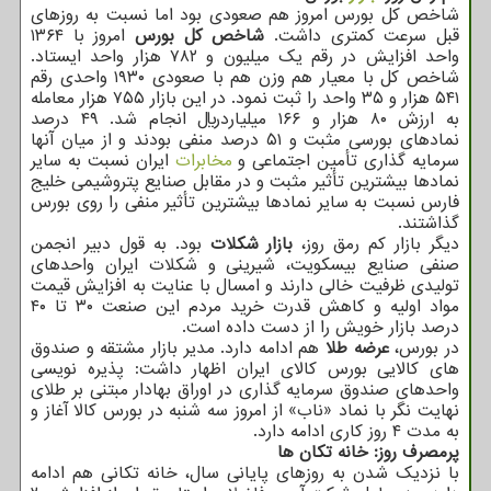
شاخص کل بورس امروز هم صعودی بود اما نسبت به روزهای
قبل سرعت کمتری داشت.
شاخص کل بورس
امروز با ۱۳۶۴
واحد افزایش در رقم یک میلیون و ۷۸۲ هزار واحد ایستاد.
شاخص کل با معیار هم وزن هم با صعودی ۱۹۳۰ واحدی رقم
۵۴۱ هزار و ۳۵ واحد را ثبت نمود. در این بازار ۷۵۵ هزار معامله
به ارزش ۸۰ هزار و ۱۶۶ میلیاردریال انجام شد. ۴۹ درصد
نمادهای بورسی مثبت و ۵۱ درصد منفی بودند و از میان آنها
سرمایه گذاری تأمین اجتماعی و
مخابرات
ایران نسبت به سایر
نمادها بیشترین تأثیر مثبت و در مقابل صنایع پتروشیمی خلیج
فارس نسبت به سایر نمادها بیشترین تأثیر منفی را روی بورس
گذاشتند.
دیگر بازار کم رمق روز،
بازار شکلات
بود. به قول دبیر انجمن
صنفی صنایع بیسکویت، شیرینی و شکلات ایران واحدهای
تولیدی ظرفیت خالی دارند و امسال با عنایت به افزایش قیمت
مواد اولیه و کاهش قدرت خرید مردم این صنعت ۳۰ تا ۴۰
درصد بازار خویش را از دست داده است.
در بورس،
عرضه طلا
هم ادامه دارد. مدیر بازار مشتقه و صندوق
های کالایی بورس کالای ایران اظهار داشت: پذیره نویسی
واحدهای صندوق سرمایه گذاری در اوراق بهادار مبتنی بر طلای
نهایت نگر با نماد «ناب» از امروز سه شنبه در بورس کالا آغاز و
به مدت ۴ روز کاری ادامه دارد.
پرمصرف روز: خانه تکان ها
با نزدیک شدن به روزهای پایانی سال، خانه تکانی هم ادامه