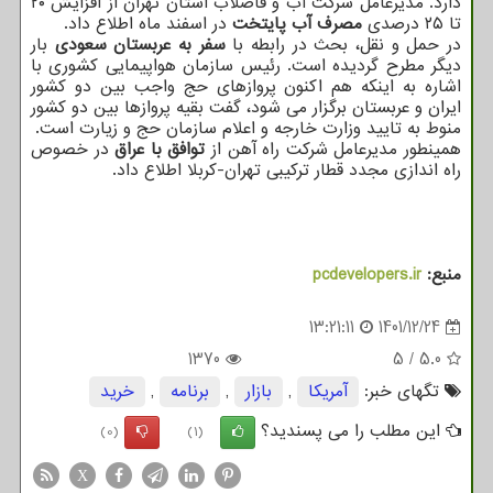
دارد. مدیرعامل شرکت آب و فاضلاب استان تهران از افزایش ۲۰
تا ۲۵ درصدی
مصرف آب پایتخت
در اسفند ماه اطلاع داد.
در حمل و نقل، بحث در رابطه با
سفر به عربستان سعودی
بار
دیگر مطرح گردیده است. رئیس سازمان هواپیمایی کشوری با
اشاره به اینکه هم اکنون پروازهای حج واجب بین دو کشور
ایران و عربستان برگزار می شود، گفت بقیه پروازها بین دو کشور
منوط به تایید وزارت خارجه و اعلام سازمان حج و زیارت است.
همینطور مدیرعامل شرکت راه آهن از
توافق با عراق
در خصوص
راه اندازی مجدد قطار ترکیبی تهران-کربلا اطلاع داد.
منبع:
pcdevelopers.ir
13:21:11
1401/12/24
1370
5
/
5.0
تگهای خبر:
آمریكا
,
بازار
,
برنامه
,
خرید
این مطلب را می پسندید؟
(0)
(1)
X