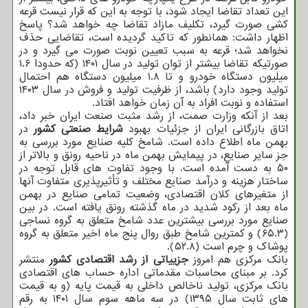
این تعداد تقاضا ایجاد شود، با توجه به این که قرار نیست قرعه
کشی صورت گیرد، تکلیف مازاد تقاضا چه خواهد شد؟ پاسخ
اظهار داشت: همانطور که تاکید گردیده است، تقاضایی حذف
نخواهد شد؛ قرعه به سبب تعیین نوبت صورت می گیرد و در
صورتیکه تقاضا بیشتر از توان تولید در سال ۱۴۰۱ (که حدودا ۱.۶
میلیون دستگاه خودرو و تا ۱.۸ میلیون دستگاه هم احتمال
تولید وجود دارد) باشد، از ظرفیت تولید و فروش در سال ۱۴۰۳
استفاده و نوبت افراد به آن زمان خواهد افتاد.
بعد از آنکه وزارت صمت، از رشد مثبت صنعت ایران خبر داد،
اتاق بازرگانی ایران از جزئیات بهبود
شرایط صنعتی کشور
در
بهمن ماه اطلاع داده است. شامخ کلیه صنایع مورد بررسی به
جز سایر صنایع، در پیمایش بهمن ماه در ناحیه رونق و بالاتر از
۵۰ به دست آمده است. با وجود تفاوت های قابل توجه در
ساختار هزینه و درآمد صنایع مختلف و تأثیرپذیری متفاوت آنها
از متغیرهای کلان اقتصادی، وضعیت تمامی صنایع در بهمن
ماه بعد از رکود شدید در ماه گذشته رونق یافته است. در بین
صنایع مورد بررسی بیشترین عدد شامخ متعلق به گروه نساجی
(۶۵.۳) و کمترین شامخ طبق روال پنج ماه اخیر متعلق به گروه
پوشاک و چرم است (۵۲.۸).
بانک مرکزی هم امروز
جزییاتی از رشد اقتصادی کشور
منتشر
کرد. بر مبنای محاسبات مقدماتی اداره حساب های اقتصادی
بانک مرکزی، تولید ناخالص داخلی به قیمت پایه (و به قیمت
های ثابت سال ۱۳۹۵) در سه ماهه سوم سال ۱۴۰۱ به رقم