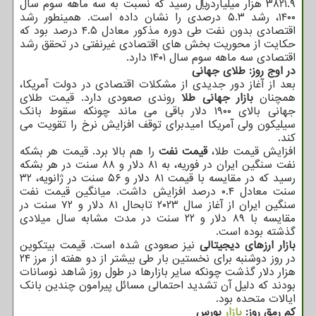
۳۸۲۱.۹ هزار میلیاردریال رسید که نسبت به سه ماهه سوم سال
۱۴۰۰، رشد ۵.۳ درصدی را نشان داده است. همینطور رشد
اقتصادی بدون نفت طی دوره مذکور معادل ۴.۵ درصد بود که
حکایت از محوریت بخش های اقتصادی غیرنفتی در تحقق رشد
اقتصادی سه ماهه سوم سال ۱۴۰۱ دارد.
در اوج روز: طلای جهانی
بعد از آغاز دور جدیدی از مشکلات اقتصادی در دولت آمریکا،
همچنان
بازار جهانی طلا
روندی صعودی دارد. قیمت طلای
جهانی بالای ۱۹۰۰ دلار باقی می ماند چونکه سقوط بانک
سیلیکون ولی آمریکا امیدبرای توقف افزایش نرخ را تقویت می
کند.
افزایش قیمت طلا،
قیمت نفت
را هم بالا برد. قیمت هر بشکه
نفت سنگین ایران در فوریه، به ۸۱ دلار و ۸۸ سنت در هر بشکه
رسید که در مقایسه با قیمت ۸۱ دلار و ۵۶ سنت در ژانویه، ۳۲
سنت معادل ۰.۴ درصد افزایش داشت. میانگین قیمت نفت
سنگین ایران از آغاز سال ۲۰۲۳ تابحال ۸۱ دلار و ۷۲ سنت در
مقایسه با ۸۹ دلار و ۲۲ سنت در مدت مشابه سال میلادی
گذشته بوده است.
بازار ارزهای دیجیتالی
نیز صعودی شده است. قیمت بیتکوین
در روز دوشنبه برای نخستین بار طی بیشتر از دو هفته از مرز ۲۴
هزار دلار گذشت چونکه سایر بازارها در طول روز شاهد نوسانات
بودند که دلیل آن تشدید احتمالی مسائل پیرامون چندین بانک
ایالات متحده بود.
کم رمق روز:
بازار
بورس