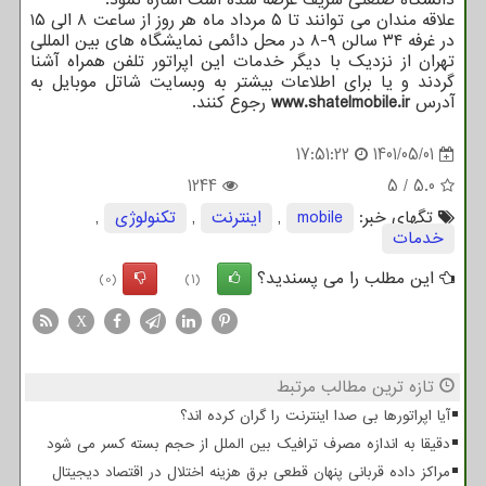
علاقه مندان می توانند تا ۵ مرداد ماه هر روز از ساعت ۸ الی ۱۵
در غرفه ۳۴ سالن ۹-۸ در محل دائمی نمایشگاه های بین المللی
تهران از نزدیک با دیگر خدمات این اپراتور تلفن همراه آشنا
گردند و یا برای اطلاعات بیشتر به وبسایت شاتل موبایل به
آدرس
www.shatelmobile.ir
رجوع کنند.
17:51:22
1401/05/01
1244
5
/
5.0
تگهای خبر:
mobile
,
اینترنت
,
تكنولوژی
,
خدمات
این مطلب را می پسندید؟
(0)
(1)
X
تازه ترین مطالب مرتبط
آیا اپراتورها بی صدا اینترنت را گران کرده اند؟
دقیقا به اندازه مصرف ترافیک بین الملل از حجم بسته کسر می شود
مراکز داده قربانی پنهان قطعی برق هزینه اختلال در اقتصاد دیجیتال