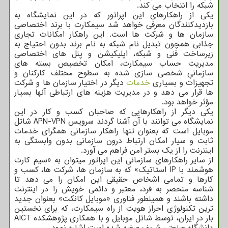
شبکه را انتخاب می کند.
یکی از راهکارهای این اپراتور که در این نمایشگاه به
بازدیدکنندگان معرفی خواهد شد سیمکارت با برند اختصاصی
سازمان ها و شرکت ها است. این راهکار امکانات تجاری
جذابی همچون تبدیل نام شبکه به نام برند بدون احتیاج به
زیرساخت فنی و شبکه، اپلیکیشن و پنل های اختصاصی
مدیریت حساب سیمکارت، امکان تخصیص بسته های
سازمانیِ شخصی سازی شده به سطوح مختلف کارکنان و
تجهیزات و بسیاری
خدمات
دیگر در اختیار سازمان ها و شرکت
ها قرار می دهد و در مدیریت هزینه های ارتباطی آنها بسیار
مؤثر خواهد بود.
یکی دیگر از راهکارهایی که صاحبان کسب و کار در این
نمایشگاه می توانند با آن آشنا گردند سرویس APN-VPN شاتل
موبایل است که بعنوان تنها راهکار سازمانی همگرای خدمات
ثابت و سیار امکان ارتباط درون سازمانی بدون وابستگی به
اینترنت را از یک بستر امن فراهم می آورد.
از سایر راهکارهای سازمانی این اپراتور میتوان به «سیم کارت
هوشمند با IP استاتیک» که به سازمان ها، شرکت ها، کسب و
کارها و تمامی اشخاص حقیقی این امکان را می دهد تا
شناسه منحصر به فرد، معتبر و دائمی خویش را در اینترنت
داشته باشند و همینطور فناوری «موبایل کانکت» بعنوان جدید
ترین تکنولوژی احراز هویت از راه سیمکارت، که برای نخستین
بار در ایران، توسط شاتل موبایل و با همکاری پژوهشکده AICT
دانشگاه صنعتی شریف عرضه شده است اشاره نمود.