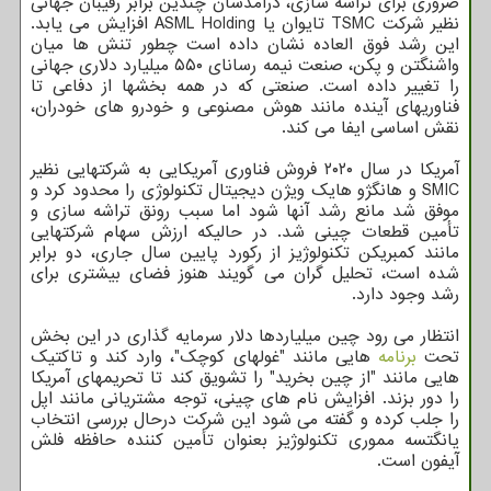
ضروری برای تراشه سازی، درآمدشان چندین برابر رقیبان جهانی
نظیر شرکت TSMC تایوان یا ASML Holding افزایش می یابد.
این رشد فوق العاده نشان داده است چطور تنش ها میان
واشنگتن و پکن، صنعت نیمه رسانای ۵۵۰ میلیارد دلاری جهانی
را تغییر داده است. صنعتی که در همه بخشها از دفاعی تا
فناوریهای آینده مانند هوش مصنوعی و خودرو های خودران،
نقش اساسی ایفا می کند.
آمریکا در سال ۲۰۲۰ فروش فناوری آمریکایی به شرکتهایی نظیر
SMIC و هانگژو هایک ویژن دیجیتال تکنولوژی را محدود کرد و
موفق شد مانع رشد آنها شود اما سبب رونق تراشه سازی و
تأمین قطعات چینی شد. در حالیکه ارزش سهام شرکتهایی
مانند کمبریکن تکنولوژیز از رکورد پایین سال جاری، دو برابر
شده است، تحلیل گران می گویند هنوز فضای بیشتری برای
رشد وجود دارد.
انتظار می رود چین میلیاردها دلار سرمایه گذاری در این بخش
تحت
برنامه
هایی مانند "غولهای کوچک"، وارد کند و تاکتیک
هایی مانند "از چین بخرید" را تشویق کند تا تحریمهای آمریکا
را دور بزند. افزایش نام های چینی، توجه مشتریانی مانند اپل
را جلب کرده و گفته می شود این شرکت درحال بررسی انتخاب
یانگتسه مموری تکنولوژیز بعنوان تأمین کننده حافظه فلش
آیفون است.