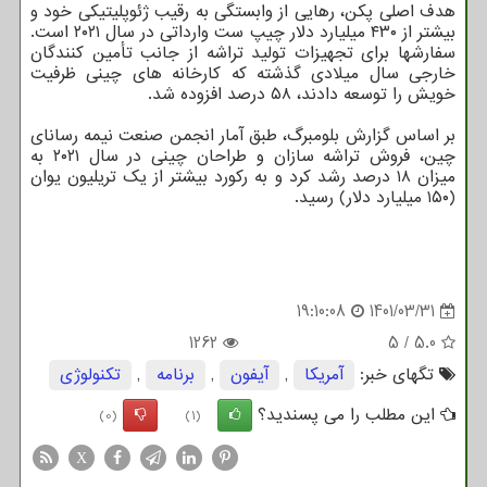
هدف اصلی پکن، رهایی از وابستگی به رقیب ژئوپلیتیکی خود و
بیشتر از ۴۳۰ میلیارد دلار چیپ ست وارداتی در سال ۲۰۲۱ است.
سفارشها برای تجهیزات تولید تراشه از جانب تأمین کنندگان
خارجی سال میلادی گذشته که کارخانه های چینی ظرفیت
خویش را توسعه دادند، ۵۸ درصد افزوده شد.
بر اساس گزارش بلومبرگ، طبق آمار انجمن صنعت نیمه رسانای
چین، فروش تراشه سازان و طراحان چینی در سال ۲۰۲۱ به
میزان ۱۸ درصد رشد کرد و به رکورد بیشتر از یک تریلیون یوان
(۱۵۰ میلیارد دلار) رسید.
19:10:08
1401/03/31
1262
5
/
5.0
تگهای خبر:
آمریكا
,
آیفون
,
برنامه
,
تكنولوژی
این مطلب را می پسندید؟
(0)
(1)
X