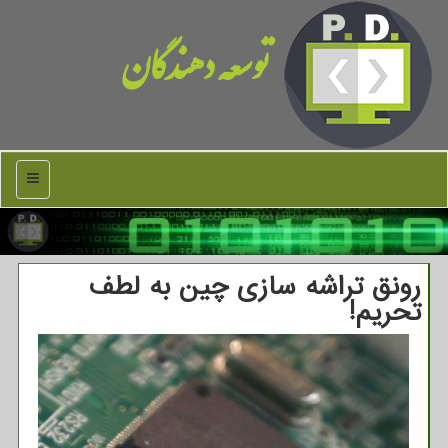
توسعه دهندگان
منو
رونق تراشه سازی چین به لطف
تحریم!