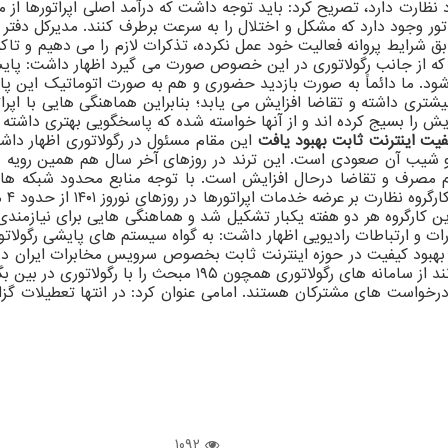
پراتور وجود دارد که مشکل و اختلال را به سرعت برطرف کنند. مدیرکل دفتر
بق شرایط پروانه فعالیت خود عمل نکرده، تذکرات لازم را می دهیم و تا
که از جانب رگولاتوری در این خصوص صورت می گیرد اظهار داشت: پایش ب
شود. ما دائماً به صورت بازدید حضوری و هم به صورت اتوماتیک این پا
ی داشته و تقاضا افزایش می یابد؛ بنابراین هماهنگی هایی با اپراتور
یش را بسیج کرده اند و از آنها خواسته شده که پاسخگویی بهتری داشته با
فیت اینترنت ثابت بهبود یافت
این مقام مسئول در رگولاتوری اظهار دا
شیب آن صعودی است. این ترند در روزهای آخر سال هم همین رویه را ا
ً هم مصرف و تقاضا درحال افزایش است. با توجه منابع محدود شبکه ه
اپرا
 کارگروه هر دو هفته یکبار تشکیل شد و هماهنگی هایی برای نیازمندی
ررات و ارتباطات رادیویی اظهار داشت: به گواه سیستم های پایشی رگول
 بهبود کیفیت در حوزه اینترنت ثابت بخصوص سرویس مخابرات ایران در 
نوروز ۱۴۰۱ مشکلی برای مشترکان در عرضه خدمات پیش آمد، می توانن
درخواست های مشترکان هستند. امامی عنوان کرد: در انتها تعطیلات گزا
1092