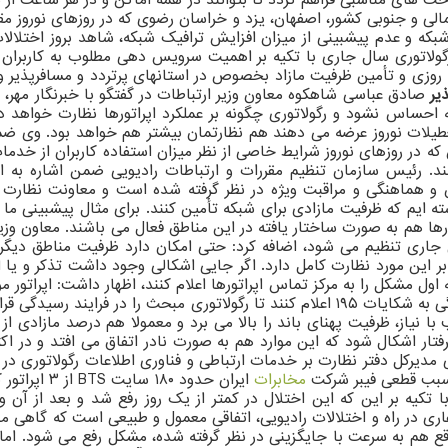
لی و جنوبی کشور، اصفهان، یزد و خراسان رضوی که در روزهای نوروز 
 شبکه و عدم پیشبینی از میزان افزایش ترافیک شبکه، شاهد بروز اخت
توری سال جاری با تکیه بر اهمیت سرویس دهی مطلوب به کاربران و برقراری ارتبا
 روزی و تأمین ظرفیت مازاد بخصوص در استانهای پرتردد و مسافرپذیر و
یر
صادق عباسی شاهکوه معاون وزیر ارتباطات در گفتگو با خبرنگار مهر، 
ی شبکه احساس نشود و رگولاتوری چگونه بر عملکرد اپراتورها نظارت خواه
یلات نوروز عرضه می دهند هم نظارتمان بیشتر هم خواهد بود. وی ضمن ا
که در روزهای نوروز شرایط خاصی از نظر میزان استفاده کاربران از خدما
ند. رئیس سازمان تنظیم مقررات و ارتباطات رادیویی ضمن اشاره به ای
 و هماهنگی و مراقبت ویژه در نظر گرفته شده است و معاونت نظارت رگ
استه ایم که ظرفیت مازادی برای شبکه تأمین کنند. برای مثال پیشبینی 
رها هم به صورت ساختار یافته در این مناطق فعال می باشند. معاون وزیر
ل جاری تنظیم می شود، اضافه کرد: حتی امکان دارد ظرفیت مناطق دیگر
بر این مورد نظارت کامل دارد. اگر جایی اشکالی وجود داشت تذکر و یا
ه اول مشکل را به مرکز تماس اپراتورها اعلام کنند، اظهار داشت: اپراتو
رسیدگی صورت نگرفت، کاربران می توانند مبحث را به سامانه رسیدگی به شکایات ۱۹۵ اعلام کن
یاز، ظرفیت پهنای باند را بالا می برد و معمولا هم درصد مازادی از 
رفتار اشکال شود که این موارد هم به صورت نادر اتفاق می افتد و در 
رکل دفتر نظارت بر خدمات ارتباطی و فناوری اطلاعات رگولاتوری در گفت
مخابرات
ایران حدود 
 با تکیه بر این که این اختلال در کمتر از یک روز رفع شد و بعد از آن
ری در راه و اختلالات رادیویی، اتفاقی معمول و طبیعی است که گاهی 
 هم به سرعت با جایگزینی در نظر گرفته شده، مشکل رفع می شود. امامی ب