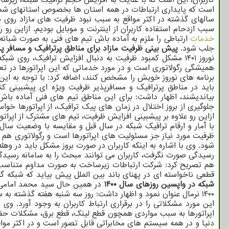
است که پایداری ارتباطات در همه استان ها بخصوص استانهای شما
سالهای گذشته در اکثر مواقع به سبب نبود ظرفیت های مازاد روی
سبب ازدحام استفاده کاربران از اینترنت و موبایل بودیم. ازاین رو رگولا
خدمات
ارتباطی را ملزم به آماده باش تیم های فنی به صورت شبانه
جلب شود.
پیش بینی ظرفیت مازاد برای مناطق پرترافیک و مسافر پذ
نوروز ۱۴۰۱ مشکل کمبود ظرفیت به دنبال افزایش ترافیک، رو
همیشگی رگولاتوری است و در مورد خدماتی که این اپراتورها در تعط
برنامه های نوروز خویش را مشخص کنند، اضافه کرد: با توجه به این 
باید در مناطق پرترافیک و مسافرپذیر ظرفیت ویژه ای پیشبینی کن
بیاندیشند، اظهار داشت: برای این مناطق تیم های فنی آماده باش
جلوگیری از بروز اختلال در زمان های پیک ترافیک، از اپراتورها خو
ازاین رو علاوه بر پیشبینی افزایش ظرفیت، تیم های مشترک از اپراتو
با آمار و ارقام ترافیک شبکه در سال قبل و مقایسه با وضعیت سا
ظرفیت مورد نیاز جز مسئولیت های اپراتورها است و رگولاتوری هم 
شود. وی با اشاره به اینکه کاربران در صورت بروز مشکل باید در وهل
هم تصریح کرد: شرکت ارتباطات زیرساخت به صورت مداوم متناسب با ن
قطعی ناخواسته ای در پهنای باند بین الملل پیش بیاید که شبکه گ
شبکه در واپسین روزهای سال ۱۴۰۰
در همین حال سید محمد امامی مدی
۱۴۰۰ نرمال عنوان نمود و اظهار داشت: روز سه شنبه هفته گذشته به سبب قطعی فیبر شرکت
این مورد مشکلاتی را در برقراری ارتباط کاربران به وجود آورد. وی
اپراتورها به سبب مواردی همچون قطع لینک، قطع برق، مشکلات حفا
دنیا و در همه سیستم های مخابراتی قابل تصور است و در اکثر مواقع