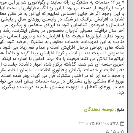
درآمد اپراتورها از دست می رود. ازاین رو انگیزه فراوانی از سمت ا
با این وجود اگر هر جایی احساس نماییم که اپراتور به هر علتی مطا
اشاره به افزایش ترافیک در شبکه در واپسین روزهای سال و پایشی 
غیرنرمال و غیرعادی شناسایی شود به اپراتور منعکس و پیگیری می 
آخر سال ترافیک مصرفی کاربران بخصوص در بخش اینترنت، رشد بیشتر
وجود ندارد. اپراتورها ظرفیت ها را افزایش داده و نیروی انسانی خو
عنایت به این تمهیدات، خدمات مطلوبی به مشترکان عرضه شود.
کی
شبکه های ارتباطی درحال افزایش است و مدام هم زیاد می شود و 
بخصوص اینترنت بعد از انتشار کرونا افزایش پیدا کرده و دائما
آخرین جلسه آن هم هفته گذشته برگزار شد، اظهار داشت: جلسات این
دفتر نظارت بر خدمات ارتباطی و فناوری اطلاعات سازمان تنظیم مق
و حجم داده ای که در اختیار مشترک قرار می گیرد، بهتر شده است.
هم در روزهای تعطیل با اولویت بیشتری ملزم به دریافت و پیگیری 
کرد.
منبع:
توسعه دهندگان
23:10:25
1400/12/28
5
/
5.0