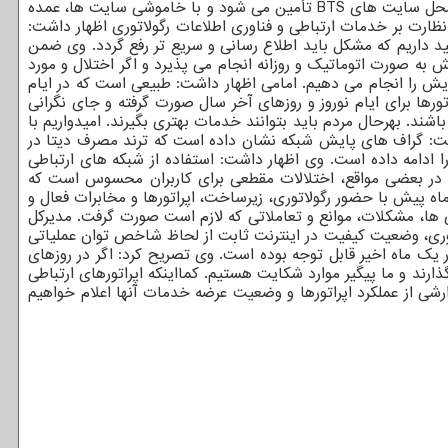
۷ در ۲۴ خدمات به مشترکان ارائه نمایند و رگولاتوری هم بر این مورد نظارت دارد، تصریح کرد: باید توجه داشت که درآمد اصلی اپراتورها از محل سایت های BTS تأمین می شود و با خاموشی سایت ها، عمده
 نظارت بر خدمات ارتباطی و فناوری اطلاعات رگولاتوری اظهار داشت:
کید داریم که مشکل باید اطلاع رسانی و سریع تر رفع گردد. وی ضمن
ه صورت اتوماتیک و روزانه انجام می پذیرد و اگر اختلال و مورد
یش را انجام می دهیم. امامی اظهار داشت: طبیعی است که در ایام
ها برای ایام نوروز و روزهای آخر سال صورت گرفته و جای نگرانی
شند. بهرحال مردم باید بتوانند خدمات بهتری بگیرند. امیدواریم با
شت: گراف های پایش شبکه نشان داده است که ترند مصرف دیتا در
دامه داده است. وی اظهار داشت: استفاده از شبکه های ارتباطی
ا در بعضی مواقع، اختلالات مقطعی برای کاربران محسوس است که
تورها تلاش می کنند ظرفیت را بالا برند. امامی با اشاره به اینکه کارگروه نظارت بر عرضه خدمات اپراتورها در روزهای نوروز ۱۴۰۱ از حدود ۴ ماه پیش با حضور رگولاتوری، زیرساخت، اپراتورها و مخابرات فعال و
 ها، مشکلات، موانع و تعاملاتی که لازم است صورت گرفت. مدیرکل
اتوری، وضعیت کیفیت در اینترنت ثابت از لحاظ شاخص توان عملیاتی
یک ماه اخیر قابل توجه بوده است. وی تصریح کرد: اگر در روزهای
د از سامانه های رگولاتوری همچون ۱۹۵ مبحث را با رگولاتوری در بین بگذارند و ما پیگیر موارد شکایت هستیم. کمااینکه اپراتورهای ارتباطی
رشی از عملکرد اپراتورها و وضعیت عرضه خدمات آنها اعلام خواهیم