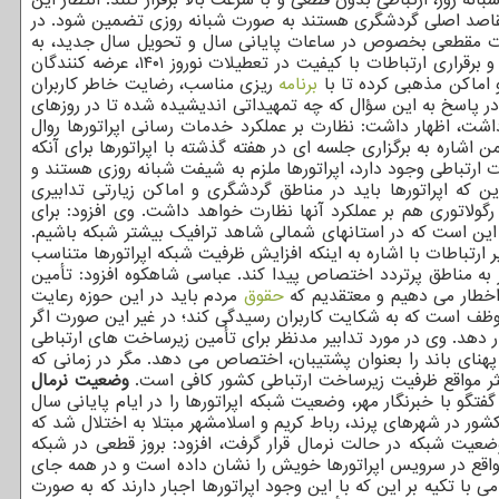
مقاصد اصلی گردشگری هستند به صورت شبانه روزی تضمین شود. در
لالات مقطعی بخصوص در ساعات پایانی سال و تحویل سال جدید، به
طات با کیفیت در تعطیلات نوروز ۱۴۰۱، عرضه کنندگان
 اماکن مذهبی کرده تا با
برنامه
ریزی مناسب، رضایت خاطر کاربران
در پاسخ به این سؤال که چه تمهیداتی اندیشیده شده تا در روزهای
د داشت، اظهار داشت: نظارت بر عملکرد خدمات رسانی اپراتورها روال
شاره به برگزاری جلسه ای در هفته گذشته با اپراتورها برای آنکه
ت ارتباطی وجود دارد، اپراتورها ملزم به شیفت شبانه روزی هستند و
ن که اپراتورها باید در مناطق گردشگری و اماکن زیارتی تدابیری
ولاتوری هم بر عملکرد آنها نظارت خواهد داشت. وی افزود: برای
ما این است که در استانهای شمالی شاهد ترافیک بیشتر شبکه باشیم.
 ارتباطات با اشاره به اینکه افزایش ظرفیت شبکه اپراتورها متناسب
 به مناطق پرتردد اختصاص پیدا کند. عباسی شاهکوه افزود: تأمین
 اخطار می دهیم و معتقدیم که
حقوق
مردم باید در این حوزه رعایت
ر موظف است که به شکایت کاربران رسیدگی کند؛ در غیر این صورت اگر
ند تا رگولاتوری مبحث را در فرایند رسیدگی قرار دهد. وی در مورد تدابیر مدنظر برای تأمین زیرساخت های ارتباطی
پهنای باند را بعنوان پشتیبان، اختصاص می دهد. مگر در زمانی که
اکثر مواقع ظرفیت زیرساخت ارتباطی کشور کافی است.
وضعیت نرمال
گو با خبرنگار مهر، وضعیت شبکه اپراتورها را در ایام پایانی سال
۱۸۰ سایت BTS از ۳ اپراتور کشور در شهرهای پرند، رباط کریم و اسلامشهر مبتلا به اختلال شد که
 وضعیت شبکه در حالت نرمال قرار گرفت، افزود: بروز قطعی در شبکه
مواقع در سرویس اپراتورها خویش را نشان داده است و در همه جای
ا تکیه بر این که با این وجود اپراتورها اجبار دارند که به صورت