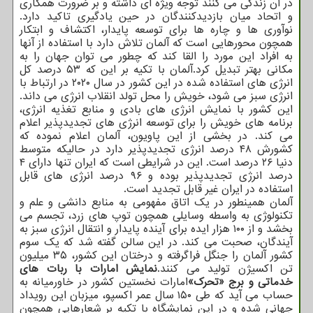
در آن زندگی می کنند توجه ویژه ای داشته و بر ضرورت همکاری
و اتحاد میان بازدیدکنندگان در حین یادگیری تاکید دارد.
نوآوری ها و چاره ها برای توسعه پایدار، اکتشاف و ابتکار
همچون محورهایی است که آلمان تلاش دارد با استفاده از آنها
به افراد این مورد را القا کند که چطور می توان جهان را به
مکانی بهتر تبدیل کرد.آلمان با تکیه بر این که ۵۳ درصد کل
انرژی های استفاده شده در این کشور در سال ۲۰۲۰ در ارتباط با
انرژی سبز می شود، خویش را محل تولد انقلاب انرژی می داند.
این کشور با نمایش انرژی های بادی و منابع تغذیه انرژی،
برنامه های خویش را برای توسعه انرژی های تجدیدپذیر اعلام
می کند. در بخشی از این پاویون، آلمان اعلام نموده که
کشورش ۴۸ درصد انرژی تجدیدپذیر دارد در حالیکه متوسط
دنیا ۲۶ درصد است. این در شرایطی است که ایران تنها دارای ۴
درصد انرژی تجدیدپذیر بوده و ۹۶ درصد انرژی های قابل
استفاده در ایران غیر قابل تجدید است.
آلمان همینطور در یک اتاق مفهومی به منابع دانشی و علم و
تکنولوژی به واسطه وسایلی همچون توپ های زرد، تجسم می
بخشد و از ۱۰۰ هزار ایده برای آینده پایدار و انتقال انرژی سبز به
آیندگان، صحبت می کند. در این سالن گفته شد که یک سوم
کشور آلمان را جنگل فراگرفته و درختان این کشور، ۳۵ میلیون
تن اکسیژن تولید می کنند.
نمایش امارات با ربات های
خدماتی و برج «تحرک»
امارات نخستین کشور در خاورمیانه به
حساب می آید که طی ۱۵۰ سال عمر اکسپو، میزبان این رویداد
جهانی شده و در این نمایشگاه با تکیه بر شعارهایی همچون