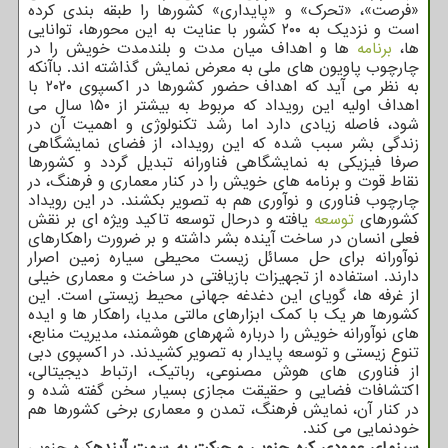
«فرصت»، «تحرک» و «پایداری» کشورها را طبقه بندی کرده
است و نزدیک به ۲۰۰ کشور با عنایت به این محورها، توانایی
ها،
برنامه
ها و اهداف میان مدت و بلندمدت خویش را در
چارچوب پاویون های ملی به معرض نمایش گذاشته اند. باآنکه
به نظر می آید که اهداف حضور کشورها در اکسپوی ۲۰۲۰ با
اهداف اولیه این رویداد که مربوط به بیشتر از ۱۵۰ سال می
شود، فاصله زیادی دارد اما رشد تکنولوژی و اهمیت آن در
زندگی بشر سبب شده که این رویداد، از فضای نمایشگاهی
صرفا فیزیکی به نمایشگاهی فناورانه تبدیل گردد و کشورها
نقاط قوت و برنامه های خویش را در کنار معماری و فرهنگ، در
چارچوب فناوری و نوآوری هم به تصویر بکشند. در این رویداد
کشورهای
توسعه
یافته و درحال توسعه تاکید ویژه ای بر نقش
فعلی انسان در ساخت آینده بشر داشته و بر ضرورت راهکارهای
نوآورانه برای حل مسائل زیست محیطی سیاره زمین اصرار
دارند. استفاده از تجهیزات بازیافتی در ساخت و معماری خیلی
از غرفه ها، گویای این دغدغه جهانی محیط زیستی است. این
کشورها هر یک با کمک ابزارهای مالتی مدیا، راهکار ها و ایده
های نوآورانه خویش را درباره شهرهای هوشمند، مدیریت منابع،
تنوع زیستی و توسعه پایدار به تصویر کشیدند. در اکسپوی دبی
از فناوری های هوش مصنوعی، رباتیک، ارتباط دیجیتالی،
اکتشافات فضایی و حقیقت مجازی بسیار سخن گفته شده و
در کنار آن، نمایش فرهنگ، تمدن و معماری برخی کشورها هم
خودنمایی می کند.
سینمای عمودی کره جنوبی و حرکت به سمت آینده
کره جنوبی