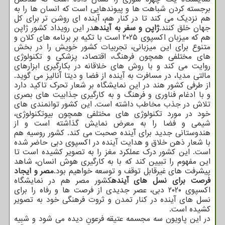
برجسته کردن شباهت ها و پیوندهایی است که انسان ها را به
هم نزدیک می کند تا در کنار هم، آینده ای روشن تر برای کل
جهان خلق کنند.
ژاپن و سفر به آینده
در این رویداد کشور ژاپن
هم که میزبان اکسپوی ۲۰۲۵ است با تکیه بر برنامه های کلان و
متنوع برای این میزبانی، تجربیات کشور خویش را در بخش
های مختلفی همچون فرهنگ، اقتصاد، پزشکی و تکنولوژی
روایت می کند و با روش های خلاقانه در بکارگیری ابزارهای
مالتی مدیا، در مسافرت به آینده از فضا و دیتا آنالیز می گوید.
از طرفی کشور هند در این نمایشگاه بر شعار تحرک تاکید دارد
و با ادغام فناوری و فرهنگ و به کارگیری جذابیت های بصری
تلاش در جذب مخاطب داشته است. این کشور توانمندی های
خود در مورد تکنولوژی های مختلفی همچون بیوتکنولوژی،
شیمی و فضا را به معرض نمایش گذاشته است و از
هندوستانی جدید برای آینده صحبت می کند. کشور روسیه هم
با شعار ذهن خلاق و هدایت آینده در اکسپوی دبی حاضر شده
است. این کشور درک عملکرد مغز را به تصویر کشیده است تا
این مفهوم را تبیین کند که با به کارگیری هوش انسان، شاهد
پیشرفت های غیرقابل توقف و توسعه خواهیم بود.
مصر و ایجاد
فرصت برای نسل های آینده
کشور مصر هم در نمایشگاه
اکسپوی ۲۰۲۰ دبی، عصر جدیدی از فرصت ها و رفاه را برای
نسل های آینده در کنار تمدن و ثروت فرهنگی خود به تصویر
کشیده است.
در این پاویون سه مجسمه عتیقه فرعون دیده می شود و شبیه