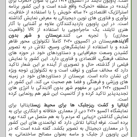
است. پاویون تایلند در اکسپوی ۲۰۲۰ دبی با عنوان «تحرک برای
آینده» در منطقه «تحرک» واقع شده است و این کشور برنامه
استراتژیک اقتصادی ۲۰ ساله خویش را با استفاده از خلاقیت،
نوآوری و فناوری های نوین دیجیتالی به معرض نمایش گذاشته
است. در این پاویون بازدیدکنندگان علاوه بر آشنایی با آثار
هنری تایلند، یک ماجراجویی با استفاده از VR (واقعیت
مجازی) را تجربه می کنند.
عربستان و شهر بدون
آلاینده
عربستان در اکسپوی ۲۰۲۰ کاملاً تکنولوژی محور ظاهر
شده و با استفاده از نمایشگرهای وسیع، تلاش در به تصویر
کشیدن وسعت جغرافیایی و دستاوردهای خود در حوزه های
مختلف فرهنگی، اقتصادی و فناوری دارد. این کشور با نمایش
فیلمی از گذشته، حال و تصویری از آینده بر این شعار تاکید
دارد که مخالف سکون و توقف است و به تکنولوژی توجه ویژه
ای نشان داده است. عربستان از دستاوردهای خود در زمینه
های ورزشی و فرهنگی و فضا هم صحبت می کند. این کشور در
اکسپوی ۲۰۲۰ دبی بر مفهوم شهر بدون آلایندگی با انرژی های
تجدیدپذیر تاکید کرده و از کانسپت این شهر هم رونمایی کرده
است.
ایتالیا و کشت ریزجلبک ها برای محیط زیست
ایتالیا برای
نمایشگاه اکسپو ۲۰۲۰ دبی از معماری خلاقانه و ابتکاری برای به
نمایش گذاشتن «زیبایی که مردم را به هم متصل می کند» بهره
برده است. غرفه ایتالیا تلاش دارد که توانمندی های این کشور
را در معماری دیجیتال به تصویر بکشد. گفته شده است که در
این پاویون از جلبک و ماسه بعنوان مصالح ساختمانی، به