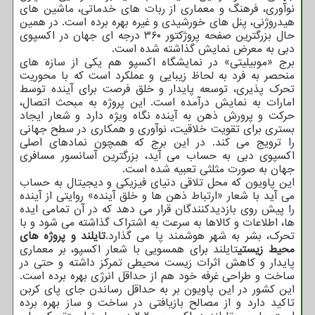
نوآوری، فرهنگ و معماری از ربات های خدماتی، ماشین های
هیدروژنی، پنل های خورشیدی و غیره بهره برده است. در همین
حال بزرگترین صفحه پروژکتور ۳۶۰ درجه ای جهان در اکسپوی
دبی به معرض نمایش گذاشته شده است.
برج «موبیلیتی» در نمایشگاه اکسپو هم یکی از سازه های
منحصر به فرد به لحاظ زیبایی و عملکرد است که با محوریت
تحرک پذیری، توسعه پایدار و خلق فرصت برای آینده توسط
امارات به نمایش درآمده است. این پروژه به مبحث اتصال،
حرکت و پرورش ذهن به آینده نگاه ویژه دارد و شعار ایجاد
بستری برای تقویت خلاقیت، نوآوری و همکاری در سطح جهانی
را ترویج می کند. در این برج که همچون نمادهای اصلی
اکسپوی دبی به حساب می آید، بزرگترین آسانسور مسافری
جهان به صورت مثلثی تعبیه شده است.
این پاویون که محل تلاقی دنیای فیزیکی و دیجیتال به حساب
می آید با شعار «ارتباط ذهن ها و خلق آینده» روایتی از آینده
را پیش روی بازدیدکنندگان قرار می دهد که در آن تمامی ایده
ها، اطلاعات و کالاها به سرعت به اشتراک گذاشته می شود و با
تحرک، بشر به شهر هوشمند پا می گذارد.
تایلند و پروژه های
محیط زیستی
تایلند برای همسویی با شعار اکسپو، بر معماری
پایدار و کاهش اثرات زیست محیطی تمرکز داشته و حتی در
ساخت و طراحی غرفه خود هم از حداقل انرژی بهره برده است.
این کشور در این پاویون بر به حداقل رساندن جای پای کربن
تاکید دارد و از مصالح بازیافتی در ساخت و ساز بهره برده