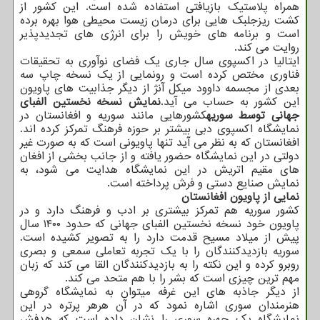
همراه پلاستیک بازیافتی استفاده شده است. این کشور از
کشت ریزجلبک هایی برای درمان زیست محیطی هوا بهره برده
است و برنامه های خویش را برای انرژی های تجدیدپذیر
روایت می کند.
ایتالیا در اکسپوی سال جاری یک فضای نوآوری به تحقیقات
فناوری مختص کرده است و رونمایی از یک نسخه چاپ سه
بعدی از مجسمه داوود میکل آنژ از دیگر جذابیت های پاویون
این کشور به حساب می آید.
نمایش نسخه نخستین الفبای
جهانی توسط سوریه
کشورهایی مانند سوریه و افغانستان در
نمایشگاه اکسپوی دبی بیشتر بر حوزه فرهنگ تمرکز کرده اند.
افغانستان که به نظر می آید تنها پاویونی است که به صورت غیر
دولتی در این نمایشگاه حضور یافته و از جانب بخشی از افغان
های مقیم اتریش در این نمایشگاه هدایت می شود، به
نمایش صنایع دستی و فرش پرداخته است.
نمایی از پاویون افغانستان
کشور سوریه هم تمرکز بیشتری بر ادب و فرهنگ دارد و در
پاویون خود نسخه نخستین الفبای جهانی که حدود ۱۴۰۰ سال
پیش از میلاد مسیح قدمت دارد را به تصویر کشیده است.
سوریه بازدیدکنندگان را با یک تجربه تعاملی سمعی و بصری
روبرو کرده و این نکته را به بازدیدکنندگان القا می کند که زبان
مهم ترین چیزی است که بشر را با هم متحد می کند.
از دیگر جاذبه های این غرفه میتوان به نمایشگاه گروهی
هنرمندان سوری اشاره نمود که در آن هرهر پرتره در این
نمایشگاه یک چهره سوری را نشان داده است که هدفش