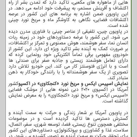
هایی از ماهواره های مکعبی، تاکید دارد که تمدن بشر از راه
اکتشاف و آفرینش مستمر، به پیشرفت خود ادامه می دهد. در
این پاویون ضمن اشاره به برنامه های این کشور در عرصه
اکتشافات فضایی، نگاهی به کاوشگر ماه و مریخ نورد چینی
شده است.
در پاویون چین، تلفیقی از عناصر چینی با فناوری مدرن دیده
می شود. این کشور با عرضه دستاوردهای خود در زمینه ربات
انسان نما، سفر هوشمند، هوش مصنوعی و تمرکز بر اکتشافات،
بر ضرورت کمک به آینده بشر تاکید ویژه ای دارد. این کشور از
خودروی مفهومی برقی تماماً الکتریکی خود رونمایی کرده که
دارای تعامل هوشمند زیستی و جاذبه صفر برای صندلی ها
است و با انرژی فتوسنتز کار می کند. این خودرو تلاش دارد
تصویری از یک سفر هوشمندانه را با رانندگی خودکار به ذهن
متبادر کند.
نمایش اسپیس ایکس و مریخ نورد «کنجکاوی» در اکسپو
کشور
آمریکا در اکسپوی ۲۰۲۰ دبی نمونه هایی از موشک فضایی
«اسپیس ایکس» و مریخ نورد «کنجکاوی» را به معرض نمایش
گذاشته است.
در پاویون آمریکا بر شعار زندگی و حرکت به سمت آینده و
گسترش دسترسی ها تاکید گردیده است و در موضوعات
مختلفی همچون تنوع زیستی، فضا، توسعه شهری، سفر، اتصال،
سلامت، غذا و کشاورزی و بیوتکنولوژی، دستاوردهای این کشور
برای تحقق حرکت به سمت آینده به تصویر کشیده می شود. در