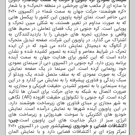
با سازه ای از مکعب های چرخشی در منطقه «تحرک» و با شعار
«کره هوشمند؛ حرکت جهان به سمت شما» در اکسپوی ۲۰۲۰
دبی حاضر است. نمای اولیه پاویون این کشور با پیکسل هایی
که به صورت مداوم در تغییر هستند، به شکلی مبین تحرک و
پویایی است. کره جنوبی در یک فضای تعاملی در محیط های
واقعی و مجازی، تجربه های خویش را با بازدیدکنندگان به
اشتراک می گذارد. در پاویون این شرکت، صفحه تبدیل متحرک
از آنالوگ به دیجیتال نمایش داده می شود که در آن ایده
تحرک در شرایط معاصر و آینده به تصویر کشیده شده و نشان
داده است که این کشور برای هدایت جهان به سمت آینده
برنامه ریزی دارد. کره جنوبی در اکسپوی دبی از سینمای عمودی
خود رونمایی کرده است. این سینما در یک صفحه نمایش
بزرگ به صورت عمودی که به سقف متصل شده، یک ویدئو از
سبک زندگی و فناوری پیشرفته را به نمایش می گذارد و در این
پرده سینمایی با به تصویر کشیدن حقیقت فیزیکی و مجازی، به
ضرورت اتصال به شبکه به جای حرکت برای انسان ها تاکید
کرده است. کره جنوبی با تکنولوژی حقیقت افزوده (AR) نگاهی
به شهر مجازی بر مبنای فناوری های زیرساخت هوشمند دارد.
در این پاویون آینده شهرها به نمایش درآمده است. نمایش
خودرو های الکتریکی با سوخت هیدروژنی و زیرساخت های
انرژی سبز از دیگر جذابیت های این پاویون است.
چین؛
اکتشافات فضایی و خودروی زیستی
کشور چین در اکسپوی ۲۰۲۰
تمرکز ویژه ای بر اکتشافات فضایی دارد و با نمایش المان