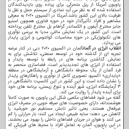
پاویون آمریکا از ریل متحرکی برای پیاده روی بازدیدکنندگان
استفاده شده که به نظر می آید نمادی از سیستم حمل و نقل با
ظرفیت بالای این کشور باشد.آمریکا در اکسپوی ۲۰۲۰ به معرفی
مشاهیر و افراد تأثیرگذار خود در حوزه فناوری همچون استیو
جابز مخترع آیفون و الکساندر گراهام بل مخترع تلفن پرداخته
است. این کشور در یک نمایش مالتی مدیا به بررسی نوآوری
های تکنولوژیکی در حوزه محاسبات کوانتومی و انرژی پایدار
می پردازد.
انقلاب انرژی در آلمان
آلمان در اکسپوی ۲۰۲۰ دبی در کنار عرضه
تجربه ای از گذشته خود در توسعه صنعتی، تلاشش برای به
نمایش گذاشتن برنامه های در رابطه با توسعه پایدار و
استفاده از انرژی های تجدیدپذیر است. فضاسازی منحصر به
فرد آلمان از یک محوطه دانشگاهی و آزمایشگاهی در منطقه
«پایداری» اکسپو، تصویری کامل از نوآوری و راهکارهای پایدار
را نشان داده است و این کشور در این کانسپت دانشگاهی در
۳ آزمایشگاه انرژی، شهر آینده و تنوع زیستی، برنامه های خود
برای آینده پایدار را روایت می کند.
گفته می شود فضاهای مکعبی شکل این پاویون به صورت کاملاً
هوشمندانه، دارای خصوصیت های صرفه جویی در مصرف انرژی
غیرفعال هستند. یعنی تاثیر تابش مستقیم نور خورشید را
کاهش می دهند؛ سایه طبیعی ایجاد می کنند؛ بار حرارتی را کم
می کنند و هوای در جریان فضاهای داخلی را بهبود می بخشند.
در این پاویون، آلمان به تعامل افراد با محیط های فیزیکی که