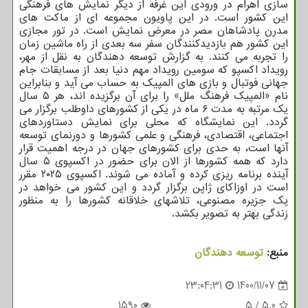
سازی اهرام در ورودی این غرفه از دیگر نمایش های فرهنگی
این کشور است. در این پاویون مجموعه ای از ماکت های
مدرن پادشاهان مصر در معرض نمایش است. در تور مجازی
این کشور هم بازدیدکنندگان سفر سه بعدی از راه ماشین زمان
را تجربه می کنند. به گزارش توسعه دهندگان به نقل از مهر،
رویداد اکسپو که سومین رویداد مهم دنیا بعد از مسابقات جام
جهانی فوتبال و بازی های المپیک به حساب می آید و بنابراین
نام «المپیک فرهنگ ملل» را برای آن برگزیده اند، هر ۵ سال
یک مرتبه به مدت ۶ ماه در یکی از کشورهای داوطلب برگزار می
گردد. این نمایشگاه که محلی برای نمایش دستاوردهای
اجتماعی، اقتصادی، فرهنگی و علمی کشورها و دورنمای توسعه
آنها است، به حدی برای کشورهای جهان در درجه اهمیت قرار
دارد که همه کشورها از الان برای حضور در اکسپوی ۵ سال
آینده برنامه ریزی کرده و آماده می شوند. اکسپوی ۲۰۲۵ مقرر
است در اوزاکای ژاپن برگزار گردد و این کشور می خواهد در
یک جزیره مصنوعی، تلاشهای خلاقانه کشورها را به منظور
زندگی بهتر به تصویر بکشد.
منبع:
توسعه دهندگان
23:04:31
1400/11/07
1590
5
/
5.0