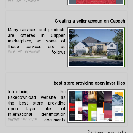
۱۴۰۳/۱۲/۱۳ ۲۱:۱۶:۵۷
Creating a seller accoun on Cappeh
Many services and products
are offered in Cappeh
marketplace, so some of
these services are as
follows
۱۴۰۳/۰۷/۱۲ ۲۰:۳۱:۳۴
best store providing open layer files
Introducing the
Fakedownload website as
the best store providing
open layer files of
international identification
documents
۱۴۰۱/۰۲/۱۴ ۱۹:۲۴:۱۲
برنامه نویس هستید؟