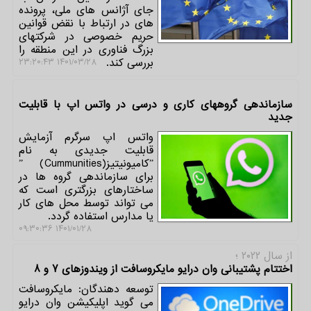
جای آژانس های ملی، پرونده
های در ارتباط با نقض قوانین
حریم خصوصی در شرکتهای
بزرگ فناوری در این منطقه را
بررسی کند.
۱۴۰۱/۰۳/۲۸ ۲۳:۲۰:۴۳
سازماندهی گروههای کاری و درسی در واتس اپ با قابلیت
جدید
واتس اپ سرگرم آزمایش
قابلیت جدیدی به نام
ˮکامیونیتیزˮ (Cummunities)
برای سازماندهی گروه ها در
ساختارهای بزرگتری است که
می تواند توسط محل های کار
یا مدارس استفاده گردد.
۱۴۰۱/۰۱/۲۸ ۰۹:۳۰:۳۶
از سال ۲۰۲۲ ؛
اختتام پشتیبانی وان درایو مایکروسافت از ویندوزهای 7 و 8
توسعه دهندگان: مایکروسافت
می گوید اپلیکیشن وان درایو