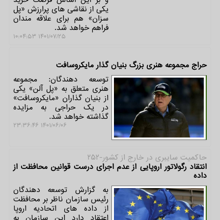
یکی از نقاشی های پرارزش «پل
سزان» هم برای علاقه مندان
فراهم خواهد شد.
۱۴۰۱/۰۷/۲۵ ۱۰:۰۴:۵۳
حراج مجموعه هنری بزرگ بنیان گذار مایکروسافت
توسعه دهندگان: مجموعه
هنری متعلق به «پل آلن» یکی
از بنیان گذاران «مایکروسافت»
در یک حراجی به مزایده
گذاشته خواهد شد.
۱۴۰۱/۰۶/۰۶ ۲۳:۳۶:۴۶
حاكمیت سایبری در خارج از كشور-۲۵۲
انتقاد رگولاتور اروپایی از عدم اجرای درست قوانین محافظت از
داده
به گزارش توسعه دهندگان
رئیس سازمان ناظر بر محافظت
از داده های اتحادیه اروپا
اعتقاد دارد این سازمان به