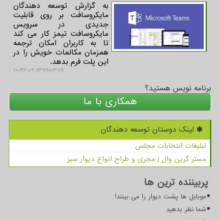
به گزارش توسعه دهندگان
مایكروسافت بر روی قابلیت
جدیدی در سرویس
مایكروسافت تیمز كار می كند
تا به كاربران امكان ترجمه
همزمان مكالمات خویش را در
این پلت فرم بدهد.
۱۳۹۹/۰۳/۱۹ ۱۰:۴۲:۰۹
برنامه نویس هستید؟
همکاری با ما
لینک دوستان توسعه دهندگان
تبلیغات انتخابات مجلس
مستر گرین وال | مجری و طراح انواع دیوار سبز
پربیننده ترین ها
موبایل ها پشت دیوار را می بینند!
شما نظر بدهید