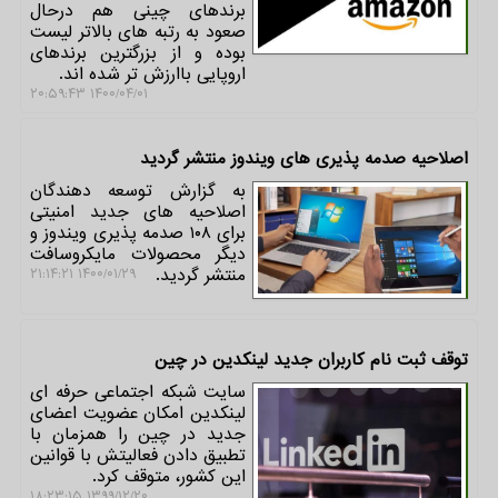
برندهای چینی هم درحال
صعود به رتبه های بالاتر لیست
بوده و از بزرگترین برندهای
اروپایی باارزش تر شده اند.
۱۴۰۰/۰۴/۰۱ ۲۰:۵۹:۴۳
اصلاحیه صدمه پذیری های ویندوز منتشر گردید
به گزارش توسعه دهندگان
اصلاحیه های جدید امنیتی
برای ۱۰۸ صدمه پذیری ویندوز و
دیگر محصولات مایکروسافت
منتشر گردید.
۱۴۰۰/۰۱/۲۹ ۲۱:۱۴:۲۱
توقف ثبت نام كاربران جدید لینكدین در چین
سایت شبکه اجتماعی حرفه ای
لینکدین امکان عضویت اعضای
جدید در چین را همزمان با
تطبیق دادن فعالیتش با قوانین
این کشور، متوقف کرد.
۱۳۹۹/۱۲/۲۰ ۱۸:۲۳:۱۵