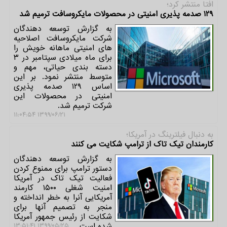
افتا منتشر كرد؛
۱۲۹ صدمه پذیری امنیتی در محصولات مایكروسافت ترمیم شد
به گزارش توسعه دهندگان
شركت مایكروسافت اصلاحیه
های امنیتی ماهانه خویش را
برای ماه میلادی سپتامبر در ۳
دسته بندی حیاتی، مهم و
متوسط منتشر نمود. بر این
اساس ۱۲۹ صدمه پذیری
امنیتی در محصولات این
شركت ترمیم شد.
۱۳۹۹/۰۶/۲۱ ۱۱:۰۴:۵۴
به دنبال فیلترینگ در آمریكا؛
كارمندان تیك تاك از ترامپ شكایت می كنند
به گزارش توسعه دهندگان
دستور ترامپ برای ممنوع كردن
فعالیت تیك تاك در آمریكا
امنیت شغلی ۱۵۰۰ كارمند
آمریكایی آنرا به خطر انداخته و
منجر به تصمیم آنها برای
شكایت از رئیس جمهور آمریكا
شده است.
۱۳۹۹/۰۵/۲۵ ۱۳:۵۱:۴۱