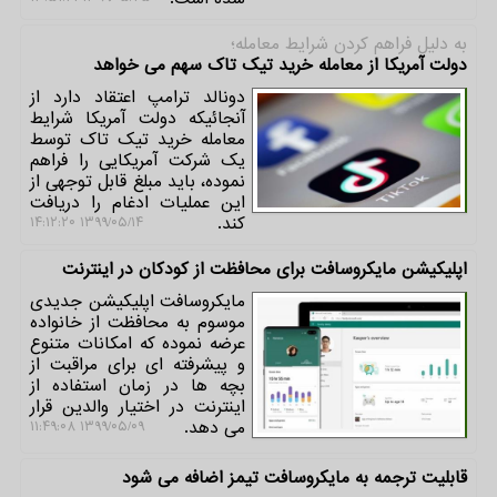
به دلیل فراهم كردن شرایط معامله؛
دولت آمریكا از معامله خرید تیك تاك سهم می خواهد
دونالد ترامپ اعتقاد دارد از
آنجائیكه دولت آمریكا شرایط
معامله خرید تیك تاك توسط
یك شركت آمریكایی را فراهم
نموده، باید مبلغ قابل توجهی از
این عملیات ادغام را دریافت
كند.
۱۳۹۹/۰۵/۱۴ ۱۴:۱۲:۲۰
اپلیكیشن مایكروسافت برای محافظت از كودكان در اینترنت
مایكروسافت اپلیكیشن جدیدی
موسوم به محافظت از خانواده
عرضه نموده كه امكانات متنوع
و پیشرفته ای برای مراقبت از
بچه ها در زمان استفاده از
اینترنت در اختیار والدین قرار
می دهد.
۱۳۹۹/۰۵/۰۹ ۱۱:۴۹:۰۸
قابلیت ترجمه به مایكروسافت تیمز اضافه می شود