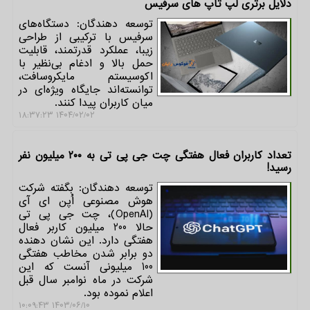
دلایل برتری لپ تاپ های سرفیس
توسعه دهندگان: دستگاه‌های
سرفیس با ترکیبی از طراحی
زیبا، عملکرد قدرتمند، قابلیت
حمل بالا و ادغام بی‌نظیر با
اکوسیستم مایکروسافت،
توانسته‌اند جایگاه ویژه‌ای در
میان کاربران پیدا کنند.
۱۴۰۴/۰۲/۰۲ ۱۸:۳۷:۲۳
تعداد کاربران فعال هفتگی چت جی پی تی به ۲۰۰ میلیون نفر
رسید!
توسعه دهندگان: بگفته شرکت
هوش مصنوعی اُپن ای آی
(OpenAI)، چت جی پی تی
حالا 200 میلیون کاربر فعال
هفتگی دارد. این نشان دهنده
دو برابر شدن مخاطب هفتگی
100 میلیونی آنست که این
شرکت در ماه نوامبر سال قبل
اعلام نموده بود.
۱۴۰۳/۰۶/۱۰ ۱۰:۰۹:۴۳