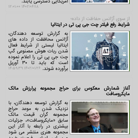
آمریکایی دسترسی یابند.
۱۴۰۲/۰۶/۱۸ ۱۲:۰۱:۰۰
از سوی آژانس حفاظت از داده؛
شرایط رفع فیلتر چت جی پی تی در ایتالیا
به گزارش توسعه دهندگان،
آژانس محافظت از داده های
ایتالیا لیستی از شرایط فعال
شدن ربات هوش مصنوعی گپ
چت جی پی تی را اعلام نموده
است که باید تا ۳۰ آوریل
برآورده شوند.
۱۴۰۲/۰۱/۲۶ ۱۴:۵۹:۳۹
آغاز شمارش معکوس برای حراج مجموعه پرارزش مالک
مایکروسافت
به گزارش توسعه دهندگان، با
نزدیک شدن به موعد حراج
مجموعه گران قیمت مالک
سابق «مایکروسافت»، جزئیات
بیشتری در رابطه با آثار این
مجموعه هنری منتشر می شود
و بر این اساس فرصت خرید