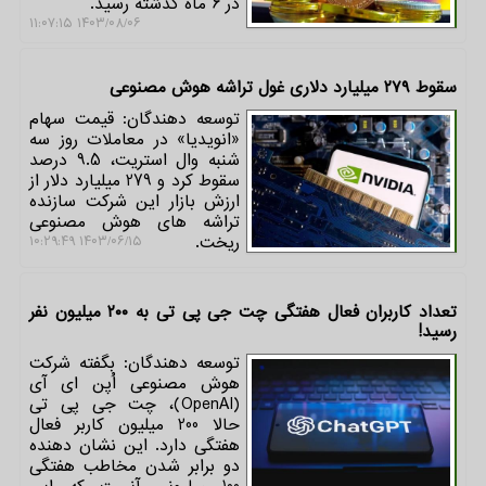
در 6 ماه گذشته رسید.
۱۴۰۳/۰۸/۰۶ ۱۱:۰۷:۱۵
سقوط ۲۷۹ میلیارد دلاری غول تراشه هوش مصنوعی
توسعه دهندگان: قیمت سهام
«انویدیا» در معاملات روز سه
شنبه وال استریت، 9.5 درصد
سقوط کرد و 279 میلیارد دلار از
ارزش بازار این شرکت سازنده
تراشه های هوش مصنوعی
ریخت.
۱۴۰۳/۰۶/۱۵ ۱۰:۲۹:۴۹
تعداد کاربران فعال هفتگی چت جی پی تی به ۲۰۰ میلیون نفر
رسید!
توسعه دهندگان: بگفته شرکت
هوش مصنوعی اُپن ای آی
(OpenAI)، چت جی پی تی
حالا 200 میلیون کاربر فعال
هفتگی دارد. این نشان دهنده
دو برابر شدن مخاطب هفتگی