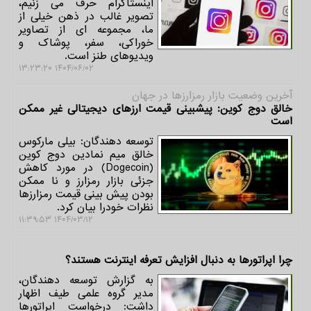
اینستاگرام حرف می زنیم،
تصویر غالب در ذهن خیلی از
ما، مجموعه ای از تصاویر
خوراکی، سفر، پوشاک و
ویدیوهای طنز است.
۱۴۰۴/۰۶/۰۲ ۱۳:۲۳:۲۰
آخرین وضعیت بازار رمزارزها در جهان
خالق دوج کوین: پیشبینی قیمت ارزهای دیجیتالی غیر ممکن
است
توسعه دهندگان: بیلی مارکوس
خالق میم نمادین دوج کوین
(Dogecoin) در مورد کاهش
جزئی بازار رمزارز و نا ممکن
بودن پیش بینی قیمت رمزارزها
نظرات خودرا بیان کرد.
۱۴۰۴/۰۳/۱۲ ۱۱:۳۹:۵۳
چرا اپراتورها به دنبال افزایش تعرفه اینترنت هستند؟
به گزارش توسعه دهندگان،
مدیر گروه علمی طیف اظهار
داشت: درخواست اپراتورها