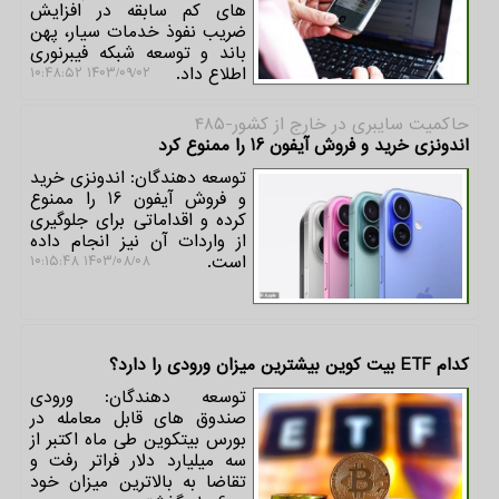
های کم سابقه در افزایش
ضریب نفوذ خدمات سیار، پهن
باند و توسعه شبکه فیبرنوری
اطلاع داد.
۱۴۰۳/۰۹/۰۲ ۱۰:۴۸:۵۲
حاكمیت سایبری در خارج از كشور-۴۸۵
اندونزی خرید و فروش آیفون 16 را ممنوع کرد
توسعه دهندگان: اندونزی خرید
و فروش آیفون 16 را ممنوع
کرده و اقداماتی برای جلوگیری
از واردات آن نیز انجام داده
است.
۱۴۰۳/۰۸/۰۸ ۱۰:۱۵:۴۸
کدام ETF بیت کوین بیشترین میزان ورودی را دارد؟
توسعه دهندگان: ورودی
صندوق های قابل معامله در
بورس بیتکوین طی ماه اکتبر از
سه میلیارد دلار فراتر رفت و
تقاضا به بالاترین میزان خود