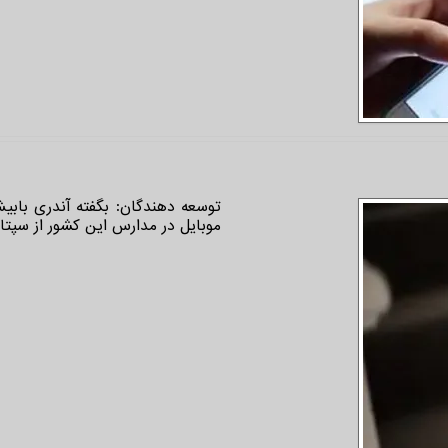
توسعه دهندگان: بگفته آندری باب
موبایل در مدارس این کشور از سپتامبر ۲۰۲۷ میلادی ارایه شده