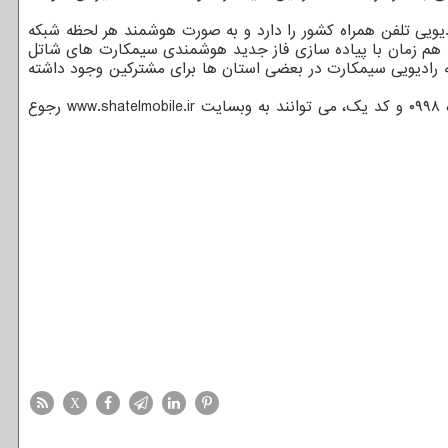
 است که امکان اتصال خودکار به سه شبکه رادیویی تلفن همراه کشور را دارد و به صورت هوشمند هر لحظه شبکه
رین و باکیفیت ترین پوشش شبکه 4G/3G را برای مشترک فراهم می آورد. هم زمان با پیاده سازی فاز جدید هوشمندی سیمکارت های شاتل
ی، تغییر و انتخاب دستی شبکه رادیویی سیمکارت در بعضی استان ها برای مشترکین وجود داشته
علاقه مندان برای دریافت اطلاعات بیشتر در مورد سیم کارت های هوشمند شاتل موبایل با پوشش سراسری 3G و 4G/LTE با پیش شماره ۰۹۹۸ و کد یک، می توانند به وبسایت www.shatelmobile.ir رجوع
X