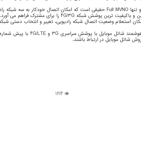
شاتل موبایل تنها اپراتور عرضه دهنده سیمکارت هوشمند در کشور و تنها Full MVNO حقیقی
های موجود در موقعیت جغرافیایی مشترک را تحلیل و همیشه بهت
 راهکاری فراهم شده تا با شماره گیری کد دستوری #۸*۱*، امکان استعلام وضعیت اتصال شبکه رادیوی
1614