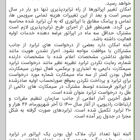
خواهد رسید.
امکان تغییر اپراتورها از راه ترابردپذیری تنها دو بار در سال
میسر است و بعد از این تغییرات هزینه تمامی سرویس ها،
تماس و پیامک مطابق با اپراتوری که به آن ترابرد شده محاسبه
می گردد. همینطور قبل از اجرای طرح ترابردپذیری لازم است
مشترک حداقل سه ماه در اپراتور عرضه دهنده خدمات اولیه
فعالیت داشته باشد.
البته امکان دارد بعضی از درخواست های ترابرد از جانب
مشترکان با موافقت مواجه نشود. احراز نشدن هویت مانند
تطابق نداشتن مشخصات اعلام شده با مشخصات دارنده
شماره، رعایت نکردن ترابرد نظیربه نظیر مانند درخواست ترابرد
سیمکارت دایمی به اعتباری و برعکس، فعال نبودن سیمکارت،
فعال بودن کمتر از سه ماه سیمکارت شماره مورد درخواست
برای ترابرد و پرداخت نکردن بموقع صورتحساب اولیه صادرشده
از اپراتور فرستنده توسط مشترک در سیمکارت های دائمی از
علل رد درخواست ترابرد عنوان شده است.
طبق آخرین آمار اعلامی از جانب سازمان تنظیم مقررات و
ارتباطات رادیویی، از آغاز سال ۱۴۰۰ تا آخر شهریورماه، ۴۶ هزار و
۲۱۰ ترابرد تکمیل شده است. ترابردهای صورت گرفته به شکل
مجزا در جدول زیر آمده است.
البته تنها تعداد تراز، ملاک اول بودن یک اپراتور در ترابرد
نیست. موارد دیگری همچون کیفیت، تعداد تخلفات، سرعت