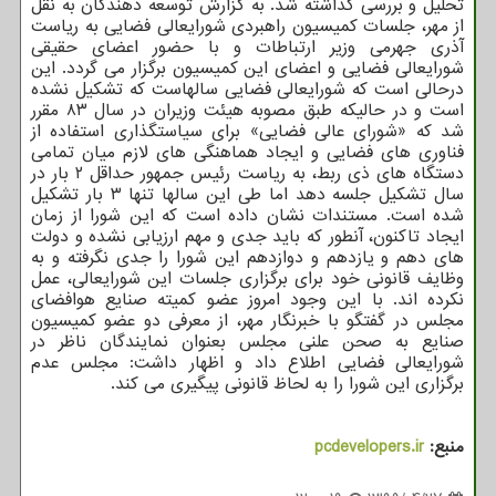
تحلیل و بررسی گذاشته شد. به گزارش توسعه دهندگان به نقل
از مهر، جلسات کمیسیون راهبردی شورایعالی فضایی به ریاست
آذری جهرمی وزیر ارتباطات و با حضور اعضای حقیقی
شورایعالی فضایی و اعضای این کمیسیون برگزار می گردد. این
درحالی است که شورایعالی فضایی سالهاست که تشکیل نشده
است و در حالیکه طبق مصوبه هیئت وزیران در سال ۸۳ مقرر
شد که «شورای عالی فضایی» برای سیاستگذاری استفاده از
فناوری های فضایی و ایجاد هماهنگی های لازم میان تمامی
دستگاه های ذی ربط، به ریاست رئیس جمهور حداقل ۲ بار در
سال تشکیل جلسه دهد اما طی این سالها تنها ۳ بار تشکیل
شده است. مستندات نشان داده است که این شورا از زمان
ایجاد تاکنون، آنطور که باید جدی و مهم ارزیابی نشده و دولت
های دهم و یازدهم و دوازدهم این شورا را جدی نگرفته و به
وظایف قانونی خود برای برگزاری جلسات این شورایعالی، عمل
نکرده اند. با این وجود امروز عضو کمیته صنایع هوافضای
مجلس در گفتگو با خبرنگار مهر، از معرفی دو عضو کمیسیون
صنایع به صحن علنی مجلس بعنوان نمایندگان ناظر در
شورایعالی فضایی اطلاع داد و اظهار داشت: مجلس عدم
برگزاری این شورا را به لحاظ قانونی پیگیری می کند.
منبع:
pcdevelopers.ir