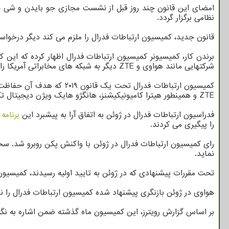
امضای این قانون چند روز قبل از نشست مجازی جو بایدن و شی ج
نظامی برگزار گردد.
قانون جدید، کمیسیون ارتباطات فدرال را ملزم می کند دیگر درخواست 
شرکتهایی مانند هواوی و ZTE دیگر به شبکه های مخابراتی آمریکا راه پیدا نخواهند کرد.
کمیسیون ارتباطات فدرال 
ZTE و همینطور هیترا کامیونیکیشنز، هانگژو هایک ویژن دیجیتال تکنولوژی و ژیجیانگ داهوا تکنولوژی بودند.
فدراسیون ارتباطات فدرال در ژوئن به اتفاق آرا به پیشبرد این
برنامه
و
را پیگیری می کردند.
رای کمیسیون ارتباطات فدرال در ژوئن با واکنش پکن روبرو شد. س
نماید.
تحت مقررات پیشنهادی که در ژوئن به تایید اولیه رسیدند، کمیسیون
هواوی در ژوئن بازنگری پیشنهاد شده کمیسیون ارتباطات فدرال را نا
بر اساس گزارش رویترز، این کمیسیون ماه گذشته ضمن اشاره به نگران