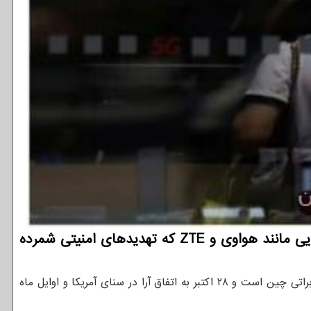
به گزارش توسعه دهندگان رئیس جمهور آمریکا روز پنج شنبه قانونی را امضا کرد که مانع می شود شرکت هایی مانند هواوی و ZTE که تهدیدهای امنیتی شمرده
دهندگان به نقل از ایسنا، قانون "تضمین تجهیزات" جدید ترین تلاش دولت آمریکا برای مقابله با شرکتهای فناوری و مخابراتی چین است و ۲۸ اکتبر به اتفاق آرا در سنای آمریکا و اوایل ماه