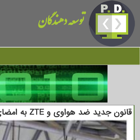
توسعه دهندگان
قانون جدید ضد هواوی و ZTE به امضای بایدن رسید