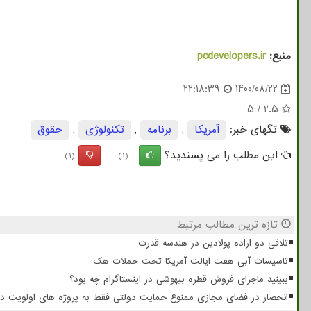
منبع:
pcdevelopers.ir
22:18:39
1400/08/22
5
/
2.5
تگهای خبر:
آمریكا
,
برنامه
,
تكنولوژی
,
حقوق
این مطلب را می پسندید؟
(1)
(1)
تازه ترین مطالب مرتبط
تلاقی دو اراده پولادین در هندسه قدرت
تاسیسات آبی هفت ایالت آمریکا تحت حملات هک
ببینید ماجرای فروش قطره بیهوشی در اینستاگرام چه بود؟
انحصار در فضای مجازی ممنوع حمایت دولتی فقط به پروژه های اولویت دا