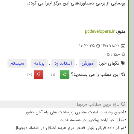
رونمایی از برخی دستاوردهای این مرکز اجرا می گردد.
منبع:
pcdevelopers.ir
10:52:25
1400/08/22
5
/
5.0
تگهای خبر:
آموزش
,
استاندارد
,
برنامه
,
سیستم
این مطلب را می پسندید؟
(0)
(1)
تازه ترین مطالب مرتبط
آخرین وضعیت امنیت سایبری زیرساخت های راه آهن کشور
تلاقی دو اراده پولادین در هندسه قدرت
مراکز داده قربانی پنهان قطعی برق هزینه اختلال در اقتصاد دیجیتال