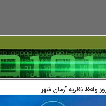
وز واعظ نظریه آرمان شهر