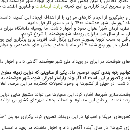
 فضای تعاملی را میان بخش های مختلف برای ایجاد شهر هوشمند ایجاد
رد و تصریح کرد: کارفرمای این کمیته
وزارت ارتباطات
و فناوری اطلاعات بو
 جلوگیری از انجام کارهای موازی را از اهداف ایجاد این کمیته دانست
۱۴۰" را در دستور کار قرار دادیم.
ونصر فارابی "واعظ نظریه آرمان شهر" عنوان نمود و اظهار داشت: ما بوسیله دانشگاه
ی ما از سال قبل برگزاری رویداد شهرهوشمند را شروع کردیم.
ل قبل به سبب کرونا بصورت مجازی برگزار شد، افزود: برای برگزاری ای
شهر هوشمند برگزار کردیم و رویداد اصلی در روز پنج شنبه ۴ آذر م
های هوشمند در ایران در رویداد ملی شهر هوشمند آگاهی داد و اظهار داش
انیم رتبه بندی کنیم
، توضیح داد:
یکی از عناوینی که دراین زمینه مط
 تصور بر این است که اگر چند پارامتر اجرائی شود، شهر هوشمند به 
داشت: در خیلی از کشورها با وجود تحولات گسترده در این عرصه، اعلا
شمندسازی شهرها، اشاره کرد: این معیارها می تواند مشوق هایی دراین ز
ضه نماید. بر طبق این معیارها و استانداردها، شهرهای کشور می توانن
ورهای امریکا و اسپانیا در این رویداد، تصریح کرد: برگزاری دو پنل "
زی شهرها" در سال آینده آگاهی داد و اظهار داشت: در رویداد امسال