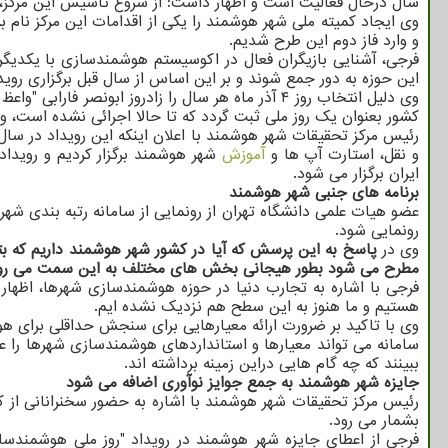
سال درحال فعالیت است و اظهار داشت: از شروع تاسیس این مرکز،
وی ایجاد کمیته ملی شهر هوشمند را یکی از اقدامات این مرکز نام ب
و وارد فاز دوم این طرح شدیم.
فرجی، آشنایی بازیگران فعال در اکوسیستم هوشمندسازی با یکدیگر و
این حوزه به دور جمع شوند و بر این اساس از سال قبل برگزاری رویداد "روز ملی شهر هوشمند ۰
وی دلیل انتخاب روز ۴ آذر ماه هر سال را زادروز اب
کشور بعنوان یک روز ملی ثبت گردد که تا حالا اجرائی نشده است، ول
رئیس مرکز تحقیقات شهر هوشمند با اعلان اینکه این رویداد در سا
و نقل، استارت آپ ها و
آموزش
ایران برگزار می شود.
برنامه های جنبی شهر هوشمند
عضو هیات علمی دانشگاه تهران از رونمایی از سامانه رتبه بندی شهر
رونمایی شود.
وی در
پاسخ به این پرسش که آیا در کشور شهر هوشمند داریم که بتو
مطرح می شود بطور هیجانی بخش های مختلف به این سمت می روند و
فرجی با اشاره به تجارب دنیا در حوزه هوشمندسازی شهرها، اظهار 
هستیم و ما هنوز به این سطح هم نزدیک نشده ایم.
وی با تاکید بر ضرورت ارائه معیارهایی برای سنجش حداقلی برای هو
سامانه می تواند معیارها و استانداردهای هوشمندسازی شهرها را عر
ببینند که چه گام هایی دراین زمینه برداشته اند.
جایزه شهر هوشمند به جمع جوایز نوآوری اضافه می شود
رئیس مرکز تحقیقات شهر هوشمند با اشاره به حضور سخنرانانی از کش
بشمار می رود.
فرجی از اعطای جایزه شهر هوشمند در رویداد "روز ملی هوشمندسا