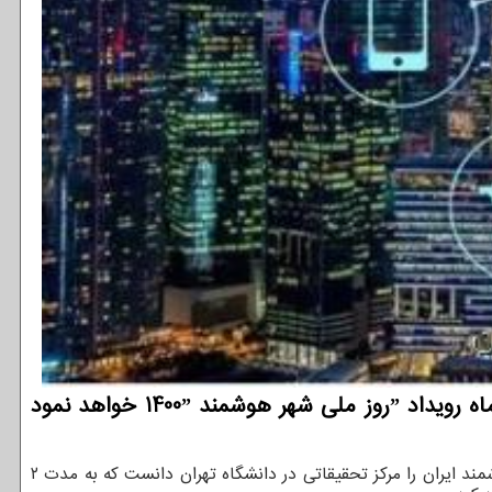
به گزارش توسعه دهندگان مرکز تحقیقات شهر هوشمند ایران درصدد است تا در زادروز ابونصر فارابی در آذرماه رویداد ˮروز ملی شهر هوشمند 1400ˮ خواهد نمود
مرکز تحقیقات شهر هوشمند ایران را مرکز تحقیقاتی در دانشگاه تهران دانست که به مدت ۲