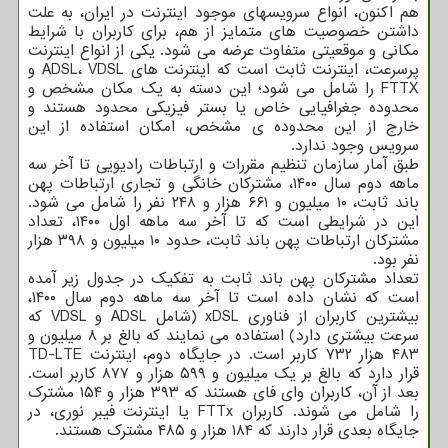
هم اکنون، انواع سرویسهای موجود اینترنت در ایران، به علت
داشتن خصوصیت های متمایز از هم، برای کاربران با شرایط
مکانی و موقعیتی متفاوت عرضه می شود. یکی از انواع اینترنت
پرسرعت، اینترنت ثابت است که اینترنت های ADSL، VDSL و
FTTX را شامل می شود؛ این دسته به یک مکان مشخص و
محدوده جغرافیایی خاص یا بستر فیزیکی محدود هستند و
خارج از این محدوده ی مشخص، امکان استفاده از این
سرویس وجود ندارد.
طبق آمار سازمان تنظیم مقررات و ارتباطات رادیویی تا آخر سه
ماهه دوم سال ۱۴۰۰، مشترکان خانگی و تجاری ارتباطات پهن
باند ثابت، ۱۰ میلیون و ۶۶۱ هزار و ۲۴۸ نفر را شامل می شود.
این در شرایطی است که تا آخر سه ماهه اول ۱۴۰۰، تعداد
مشترکان ارتباطات پهن باند ثابت، حدود ۱۰ میلیون و ۳۹۸ هزار
نفر بود.
تعداد مشترکان پهن باند ثابت به تفکیک در جدول زیر آمده
است که نشان داده است تا آخر سه ماهه دوم سال ۱۴۰۰،
بیشترین کاربران از فناوری xDSL (شامل ADSL و VDSL که
سرعت بیشتری دارد) استفاده می نمایند که بالغ بر ۸ میلیون و
۴۸۳ هزار ۷۳۲ کاربر است. در جایگاه دوم، اینترنت TD-LTE
قرار دارد که بالغ بر یک میلیون و ۵۹۹ هزار و ۸۷۷ کاربر است.
بعد از آن، کاربران وای فای هستند که ۳۹۳ هزار و ۱۵۴ مشترک
را شامل می شوند. کاربران FTTx یا اینترنت فیبر نوری، در
جایگاه بعدی قرار دارند که ۱۸۴ هزار و ۴۸۵ مشترک هستند.