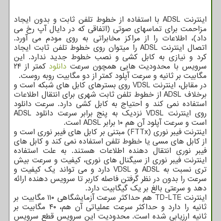
اینترنت ADSL با استفاده از خطوط تلفن ثابت و بدون ایجاد
مزاحمت برای تماسهای صوتی (اتفاقی که در دایال آپ رخ می
داد)، اطلاعات را از مراکز مخابراتی به روی مودم می آورد.
اتصال اینترنت ADSL را میتوان روی خطوط تلفن ثابت ایجاد
کرد و نیازی به کابل کشی و نصب خطوط جدید ندارد. این
سرویس با محدودیت هایی همچون سرعت
دانلود
کمتر از ۲۴
مگابیت بر ثانیه و سرعت آپلود کمتر از دو مگابیت روبه روست.
در مقابل، اینترنت VDSL روی بسترهای کابل های شبکه است و
برخلاف ADSL از خطوط تلفن ثابت شهری برای انتقال اطلاعات
استفاده نمی کند و احتیاج به کابل کشی دارد. سرعت دانلود
روی اینترنت VDSL نزدیک به پنج برابر سرعت دانلود ADSL
است و سرعت آپلود آن هم ۱۰ برابر ADSL است.
اینترنت فیبر نوری (FTTx) مبتنی بر کابل های فیبر نوری است و
از کابل های مسی یا خطوط تلفن استفاده نمی کند و کابل های
فیبر نوری انتقال دهنده اطلاعات هستند. به علت استفاده
اینترنت فیبر نوری از سیگنال های نوری، کیفیت و سرعت بیش
تری نسبت به ADSL و VDSL دارد و می تواند یک کیفیت و
سرعت را بدون در نظر گرفتن فاصله کاربر تا سرویس دهنده ارائه
دهد و سرعتی بالغ بر یک گیگابیت دارد.
اینترنت TD-LTE هم حداکثر سرعت آزمایشگاهی ۱۱۰ مگابیت بر
ثانیه را دارد و حداکثر سرعت عملیاتی آن هم، ۴۰ مگابیت بر
ثانیه ارزیابی شده است. محدودیت این سرویس قطع سرویس