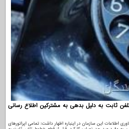
تلفن ثابت به دلیل بدهی به مشترکین اطلاع رسانی
اوری اطلاعات این سازمان در اینباره اظهار داشت: تمامی اپراتورهای
دارای پروانه تلفن ثابت بر مبنای مصوبه ۳-۲۰۷ کمیسیون تنظیم مقررات ارتباطات باید بعد از سپری شدن دوره صورتحساب گیری و رسیدن به ۸۰ درصد حد نصاب کارکرد، قبل از قطع خطوط تلفن ثابت به