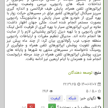
تداخلات شبکه های رادیویی، بررسی وضعیت پوشش
اپراتورهای تلفن همراه، پایش طیف فرکانسی و اندازه گیری
سرریز سیگنال اپراتورهای کشور عراق در مسیرهای حرکت زوار با
بهره گیری از خودرو های سیار پایش و مانیتورینگ رادیویی
بصورت مستمر انجام شده است. ملکی جهان اظهار داشت:
علاوه بر این، اپراتورهای سیار با بهره گیری از ظرفیت کامل لینک
های رادیویی و با تهیه دیزل ژنراتور پشتیبانی لازم را از سایت
ها انجام داده اند. مدیرکل تنظیم مقررات و ارتباطات رادیویی
منطقه جنوب غرب رگولاتوری بیان کرد: از چند ماه پیش نیز
بمنظور تقویت پوشش اپراتورهای تلفن همراه و جلوگیری از
رومینگ ناخواسته در مسیرهای منتهی به شهرها و پایانه های
مرزی، پوشش اپراتورهای تلفن همراه در چند مرحله درایوتست
انجام شد و همزمان با ایام اربعین نیز ادامه یافت.
منبع:
توسعه دهندگان
22:29:25
1400/07/07
1916
5
/
5.0
تگهای خبر:
شبكه
,
كیفیت
این مطلب را می پسندید؟
(0)
(1)