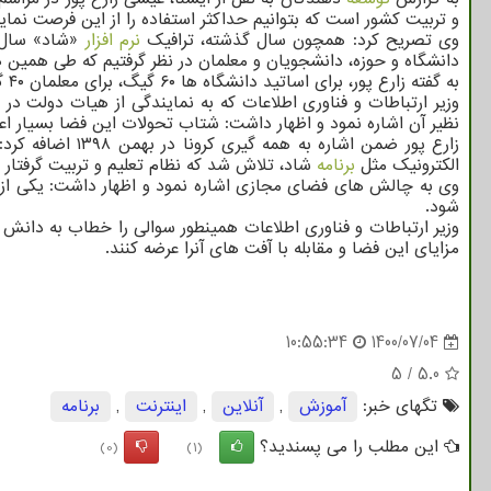
و تربیت کشور است که بتوانیم حداکثر استفاده را از این فرصت نمای
وی تصریح کرد: همچون سال گذشته، ترافیک
نرم افزار
«شاد» سال ج
دانشگاه و حوزه، دانشجویان و معلمان در نظر گرفتیم که طی همین هفته به شکل آنلاین 
به گفته زارع پور، برای اساتید دانشگاه ها ۶۰ گیگ، برای معلمان ۴۰ گیگ و برای دانشجویان ۳۰ گیگ اینترنت مجانی ۶ ماهه در نظر گرفته شده است.
وزیر ارتباطات و فناوری اطلاعات که به نمایندگی از هیات دولت
نظیر آن اشاره نمود و اظهار داشت: شتاب تحولات این فضا بسیار ا
زارع پور ضمن اشاره به همه گیری کرونا در بهمن ۱۳۹۸ اضافه کرد: در همین زمان با تلاش جوانان نخبه و
الکترونیک مثل
برنامه
شاد، تلاش شد که نظام تعلیم و تربیت گرفتار و
وی به چالش های فضای مجازی اشاره نمود و اظهار داشت: یکی ا
شود.
وزیر ارتباطات و فناوری اطلاعات همینطور سوالی را خطاب به دانش
مزایای این فضا و مقابله با آفت های آنرا عرضه کنند.
10:55:34
1400/07/04
5
/
5.0
تگهای خبر:
آموزش
,
آنلاین
,
اینترنت
,
برنامه
این مطلب را می پسندید؟
(0)
(1)