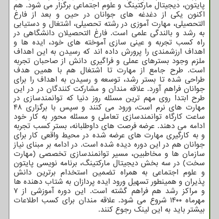
پایتون، دیجیتال مارکتینگ و علوم اجتماعی برگزار می شود. هم
اکنون یکی از دغدغه های جوانان در حین و بعد از فارغ
التحصیلی، مهارت آموزی در رشته تحصیلی، اشتغال و دستیابی
به رشد و بالندگی علمی است. فارغ التحصیلان دانشگاهی در
راه کسب تجربه و عینی سازی آموخته های خود، ایده ها و
اهداف ارزشمندی را پرورش داده اند که رسیدن به این اهداف
ملزم وجود بسترهای عملی و فراگیری دانش از صاحبان تجربه
است. طرح جامع از مهارت تا اشتغال هم با همین هدف
طراحی شده تا بستر رشد، توسعه و رسیدن به اهداف را برای
جوانان فراهم آورد. علاقه مندان و مشارکت کنندگان در در این
طرح ابتدا روی مهم ترین مسئله روز دنیا که توانمندسازی در
مهارت های نرم است، ورود می کنند و سپس با برگزاری ۴۸
ساعت کارگاه توانمندسازی تعاملی و مسئله محور به کار خود
ادامه می دهند. عرضه فرصت های داوطلبانه، بستر کسب تجربه
و به کارگیری مهارت های عرضه شده در محیط واقعی کار برای
جوانان هم در این دوره دیده شده است. در ادامه بر مبنای نیاز
سازمان ها و مخاطبین، مسیر توانمندسازی تخصصی (مهارت
سخت) در سه بخش دیجیتال مارکتینگ، برنامه نویسی پایتون
و علوم اجتماعی به همراه تضمین استخدام برترین دانش
پذیران و همینطور تسهیل ورود ایده پردازان به شتاب دهنده ها
و مراکز رشد هم فراهم گشته است. این دوره آموزشی از ۷
مهرماه ۱۴۰۰ شروع می شود. علاقه مندان برای کسب اطلاعات
بیشتر باید به این لینک رجوع کنند.