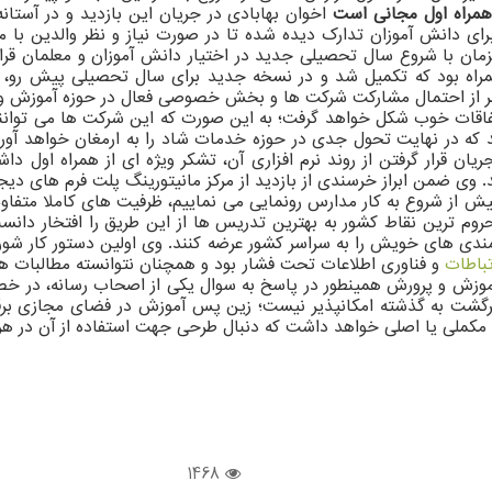
همراه اول مجانی است
اخوان بهابادی در جریان این بازدید و در آستان
برای دانش آموزان تدارک دیده شده تا در صورت نیاز و نظر والدین با 
مان با شروع سال تحصیلی جدید در اختیار دانش آموزان و معلمان قرا
ی همراه بود که تکمیل شد و در نسخه جدید برای سال تحصیلی پیش رو،
 خبر از احتمال مشارکت شرکت ها و بخش خصوصی فعال در حوزه آموزش و پ
تفاقات خوب شکل خواهد گرفت؛ به این صورت که این شرکت ها می توان
 که در نهایت تحول جدی در حوزه خدمات شاد را به ارمغان خواهد آور
ان قرار گرفتن از روند نرم افزاری آن، تشکر ویژه ای از همراه اول دا
د. وی ضمن ابراز خرسندی از بازدید از مرکز مانیتورینگ پلت فرم های دی
یش از شروع به کار مدارس رونمایی می نماییم، ظرفیت های کاملا متفاو
م ترین نقاط کشور به بهترین تدریس ها از این طریق را افتخار دانست
انمندی های خویش را به سراسر کشور عرضه کنند. وی اولین دستور کار ش
تباطات
و فناوری اطلاعات تحت فشار بود و همچنان نتوانسته مطالبات همرا
ت آموزش و پرورش همینطور در پاسخ به سوال یکی از اصحاب رسانه، در
شت به گذشته امکانپذیر نیست؛ زین پس آموزش در فضای مجازی برقرا
 مکملی یا اصلی خواهد داشت که دنبال طرحی جهت استفاده از آن در ه
1468