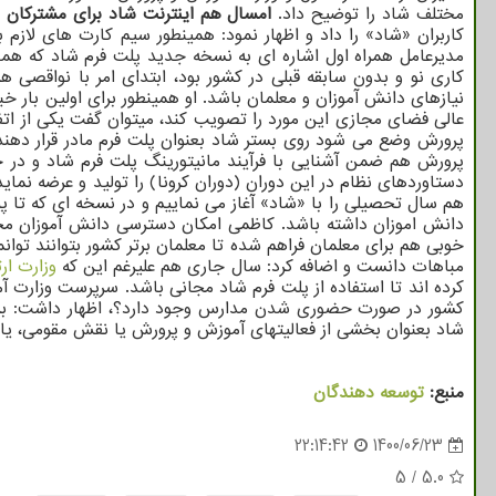
مختلف شاد را توضیح داد.
امسال هم اینترنت شاد برای مشترکان 
کاربران «شاد» را داد و اظهار نمود: همینطور سیم کارت های لازم 
مدیرعامل همراه اول اشاره ای به نسخه جدید پلت فرم شاد که همز
کاری نو و بدون سابقه قبلی در کشور بود، ابتدای امر با نواقص
نیازهای دانش آموزان و معلمان باشد. او همینطور برای اولین بار
عالی فضای مجازی این مورد را تصویب کند، میتوان گفت یکی از ا
پرورش وضع می شود روی بستر شاد بعنوان پلت فرم مادر قرار دهند
پرورش هم ضمن آشنایی با فرآیند مانیتورینگ پلت فرم شاد و در جری
دستاوردهای نظام در این دوران (دوران کرونا) را تولید و عرضه نمای
هم سال تحصیلی را با «شاد» آغاز می نماییم و در نسخه ای که تا پ
دانش اموزان داشته باشد. کاظمی امکان دسترسی دانش آموزان محرو
خوبی هم برای معلمان فراهم شده تا معلمان برتر کشور بتوانند تو
مباهات دانست و اضافه کرد: سال جاری هم علیرغم این که
وزارت ار
کرده اند تا استفاده از پلت فرم شاد مجانی باشد. سرپرست وزار
کشور در صورت حضوری شدن مدارس وجود دارد؟، اظهار داشت: برگ
شاد بعنوان بخشی از فعالیتهای آموزش و پرورش یا نقش مقومی، یا
منبع:
توسعه دهندگان
22:14:42
1400/06/23
5
/
5.0