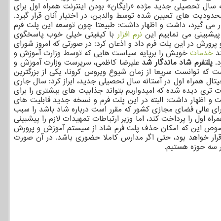
ه سال تحصیلی جدید مژده «رایگان» بودن اینترنت همراه اول برای
محدودیت های تعیین شده توسط والدین، در اختیار آنان قرار گیرد.
ر می گیرد، داشت و اظهار داشت: طبیعتا چون توسعه این پلت فرم
 پیشبینی می نماییم این
نرم افزار
با کیفیتی خیلی خوب پاسخگوی
رورش در این پلت فرم داد و اذعان کرد: در صورتی که امروز شورای
ند
خدمات
خویش را برپایه سیاست هایی که توسط وزارت آموزش و
د.
پلتفرم شاد ماندگار شد
علیرضا کاظمی، سرپرست وزارت آموزش و
شت که توانست سریعا از زمان شیوع ویروس کرونا، یکی از بزرگترین
جیتال همراه اول در آستانه سال تحصیلی جدید، ابراز کرد: سال جاری
ت تری دیده شده که امیدواریم بتواند جذابیت های بیشتری را برای
 و اظهار داشت: البته در این پلت فرم و نسخه جدید قابلیت های
ورای عالی فضای مجازی کشور که مقرر است درباره شاد باشد را سبب
ه اول را پرداخت کند، اما وزیر ارتباطات تمهیدات لازم را پیشبینی
 خصوص این که امکان حذف پلت فرم شاد از سیستم آموزش و پرورش
ر خواهد بود، حتی اگر مدارس کاملا حضوری باشد. در آن صورت
ر سه حوزه هستیم.