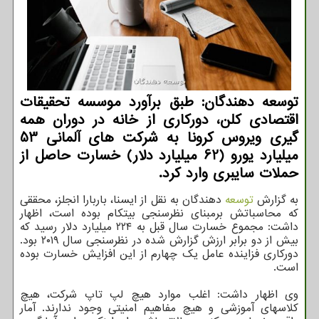
توسعه دهندگان: طبق برآورد موسسه تحقیقات
اقتصادی کلن، دورکاری از خانه در دوران همه
گیری ویروس کرونا به شرکت های آلمانی 53
میلیارد یورو (62 میلیارد دلار) خسارت حاصل از
حملات سایبری وارد کرد.
به گزارش
توسعه
دهندگان به نقل از ایسنا، باربارا انجلز، محققی
که محاسباتش برمبنای نظرسنجی بیتکام بوده است، اظهار
داشت: مجموع خسارت سال قبل به ۲۲۴ میلیارد دلار رسید که
بیش از دو برابر ارزش گزارش شده در نظرسنجی سال ۲۰۱۹ بود.
دورکاری فزاینده عامل یک چهارم از این افزایش خسارت بوده
است.
وی اظهار داشت: اغلب موارد هیچ لپ تاپ شرکت، هیچ
کلاسهای آموزشی و هیچ مفاهیم امنیتی وجود ندارند. آمار