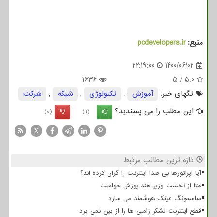
منبع:
pcdevelopers.ir
22:19:00
1400/06/02
1636
5
/
5.0
تگهای خبر:
آموزش
,
تكنولوژی
,
شبكه
,
شركت
این مطلب را می پسندید؟
(0)
(1)
X
تازه ترین مطالب مرتبط
آیا اپراتورها بی صدا اینترنت را گران کرده اند؟
متا از نخست وزیر هند پوزش خواست
سامسونگ عینک هوشمند می سازد
قطع اینترنت لشکر زامبی ها را از بین نمی برد