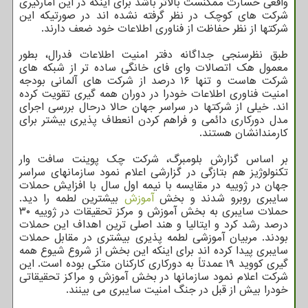
واقعی خسارت ممکنست بالاتر باشد برای اینکه در این آمارگیری
شرکت های کوچک در نظر گرفته نشده اند در صورتیکه این
شرکتها از نظر حفاظت از فناوری اطلاعات خود ضعف دارند.
طبق نظرسنجی جداگانه دفتر امنیت اطلاعات فدرال، بطور
معمول هک اتصالات وای فای خانگی ساده تر از شبکه های
شرکت هاست و تنها ۱۶ درصد از شرکت های آلمانی بودجه
امنیت فناوری اطلاعات خودرا در دوران همه گیری تقویت کرده
اند. خیلی از شرکتها در سراسر جهان حالا درحال بررسی اجرای
مدل دورکاری دائمی و فراهم کردن انعطاف پذیری بیشتر برای
کارمندانشان هستند.
بر اساس گزارش بلومبرگ، شرکت چک پوینت سافت وار
تکنولوژیز هم بتازگی در گزارشی اعلام نمود سازمانهای سراسر
جهان در ژوییه در مقایسه با نیمه اول سال با افزایش حملات
سایبری روبرو شدند و بخش
آموزش
بیشترین لطمه را دید.
حملات سایبری به بخش آموزش و مرکز تحقیقات در ژوییه ۳۰
درصد رشد کرد و ایتالیا و هند اصلی ترین اهداف این حملات
بودند. مربیان آموزشی لطمه پذیری بیشتری در مقابل حملات
سایبری پیدا کرده اند برای اینکه این بخش از شروع شیوع همه
گیری کووید ۱۹ عمدتاً به دورکاری کارکنان متکی بوده است. این
شرکت اعلام نمود سازمانها در بخش آموزش و مراکز تحقیقاتی
خودرا بیش از قبل در جنگ امنیت سایبری می بینند.