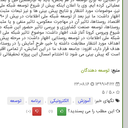
عملیاتی کرده ایم. وی با اعلان اینکه پیش از شروع توسعه شبکه مل
نیز، موضوعات مورد انتظار و نتایج پیش بینی ها و نیز تبعات مثبت 
اقتصاد روستاها، تاثیر آن در مهاجرت معکوس، تاثیر منفی و یا مثب
روستاها، توسعه صنعت کشاورزی و بررسی تاثیر حضور این شبکه در م
شیوع ویروس کرونا آغاز شد، اظهار داشت: موضوع تاثیر شبکه ملی اط
شبکه ملی اطلاعات در توسعه روستایی اظهار داشت: در مرحله پیش
هدف قرار دارد، افزود: جامعه هدف ما در این آمایش، از تمامی اقل
است که پیش بینی می شود تا اختتام امسال این پروژه تحقیقاتی ت
منبع:
توسعه دهندگان
23:08:16
1399/04/22
5
/
5.0
تگهای خبر:
آموزش
,
الكترونیكی
,
برنامه
,
توسعه
این مطلب را می پسندید؟
(0)
(1)