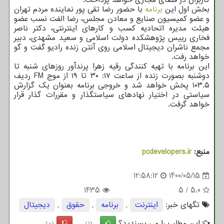
کاربران در فضای مجازی خواهد پرداخت.
بخش اول این
برنامه
با حضور رضا تقی پور نماینده مردم تهران
و عضو کمیسیون صنایع و معادن مجلس، رضا الفت نسب عضو
هیئت مدیره اتحادیه کسب و کارهای اینترنتی، دکتر ناصر
فخاری رییس پژوهشکده دولت اسلامی و سعید مشهدی، دبیر
مجمع ناشران دیجیتال اسلامی روی آنتن زنده رادیو گفت و گو
خواهد رفت.
این برنامه با تهیه کنندگی رقیه زهرا پرندآور روزهای شنبه تا
دوشنبه بصورت زنده از ساعت ۱۷: ۳۰ تا ۱۹ از موج FM ردیف
۱۰۳.۵ پخش خواهد شد و خروجی برنامه بعنوان یک گزارش
سیاستی در اختیار نهادهای سیاستگذار و مقررات گذار قرار
خواهد گرفت.
منبع:
pcdevelopers.ir
12:58:12
1400/05/15
1435
5
/
5.0
تگهای خبر:
اینترنت
,
برنامه
,
حقوق
,
دیجیتال
این مطلب را می پسندید؟
(0)
(1)