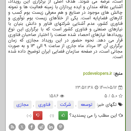
است، عرضه می شوند. هدف اصلی از برگزاری این رویداد،
آشنایی علاقه مندان و ایده پردازان با زمینه فعالیت ها و نمونه
چالش های موجود در صنایع و هم معرفی زیست بوم کسب و
کارهای فضاپایه است. یکی از خلأهای زیست بوم نوآوری و
فناوری کشور، عدم آشنایی شرکتهای فناور و دانش بنیان با
نیازهای صنعتی و فناوری کشور است که با برگزاری این نوع
رویدادها نیازهای احصاء شده صنعت را اختیار صاحبان فناوری
قرار می دهد. نحوه حضور در این رویداد مجازی که زمان
برگزاری آن ۱۳ مرداد ماه جاری از ساعت ۹ الی ۱۳ و به صورت
مجانی است، در صفحه سازمان فضایی ایران توضیح داده شده
است.
منبع:
pcdevelopers.ir
23:52:38
1400/05/12
1586
5
/
5.0
تگهای خبر:
توسعه
,
شركت
,
فناوری
,
مجازی
این مطلب را می پسندید؟
(0)
(1)
X