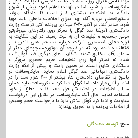
مهتا قاضی فدرال روز جمعه در جلسه دادرسی اظهارات گوگل و
مایکروسافت را شنید اما در نهایت اعلام نمود پیش از شروع
دادگاه به اطلاعات بیشتری نیاز است تا دادگاه بتواند
دستورالعملی درباره آنکه چه میزان اطلاعات داخلی باید مهیا
شود، صادر کند. در اکتبر ۲۰۲۰ میلادی پرونده آنتی تراست وزارت
دادگستری آمریکا ضد گوگل با تمرکز روی رفتارهای غیررقابتی
موتور جستجو و تبلیغات آن به ثبت رسید. در این شکایت به
قراردادهای انحصاری شرکت درباره سیستم های اندروید و
iOSاشاره شده بود که در نتیجه آن موتورجستجوهای دیگر از
میدان رقابت خارج شدند. شکایت های دیگری ضد گوگل ثبت
شده که تمرکز آنها روی تنظیمات حریم خصوی مرورگر و
دستکاری نتایج است. در همین راستا و پیش از آنکه وزارت
دادگستری اتهاماتی ضد گوگل اعلام نماید، مایکروسافت در
پاسخ به تقاضای دادستان ها، بیشتر از ۴۰۰ هزار سند را در
اختیار آنان قرار داد. اما گوگل ادعا کرد مایکروسافت باید همان
میزان اطلاعات در اختیارش قرار دهد تا در دفاع از خود
استفاده نماید. حال آنکه مایکروسافت در مقابل این درخواست
مقاومت و ادعا کرد گوگل تلاش دارد با درخواست حجم وسیعی
از اطلاعات پرونده را به تعویق بیندازد.
منبع:
توسعه دهندگان