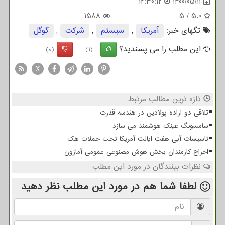
12:30:12
1400/05/11
1588
5
/
5.0
تگهای خبر:
آمریكا
,
سیستم
,
شركت
,
گوگل
این مطلب را می پسندید؟
(0)
(1)
X
تازه ترین مطالب مرتبط
تلاقی دو اراده پولادین در هندسه قدرت
سامسونگ عینک هوشمند می سازد
تاسیسات آبی هفت ایالت آمریکا تحت حملات هک
اخراج کارمندان بخش هوش مصنوعی عمومی آمازون
نظرات بینندگان در مورد این مطلب
لطفا شما هم
در مورد این مطلب
نظر دهید