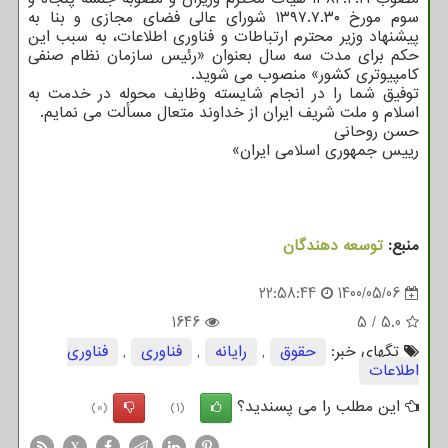
سوم مورخ ۱۳۹۷.۷.۳۰ شورای عالی فضای مجازی و بنا به
پیشنهاد وزیر محترم ارتباطات و فناوری اطلاعات، به سبب این
حکم برای مدت سه سال بعنوان «رئیس سازمان نظام صنفی
کامپیوتری کشور» منصوب می شوید.
توفیق شما را در انجام شایسته وظایف محوله در خدمت به
اسلام و ملت شریف ایران از خداوند متعال مسألت می نمایم.
حسن روحانی
رییس جمهوری اسلامی ایران»
منبع:
توسعه دهندگان
22:58:44
1400/05/06
1646
5
/
5.0
تگهای خبر:
حقوق
,
رایانه
,
فناوری
,
فناوری
اطلاعات
این مطلب را می پسندید؟
(0)
(1)
X