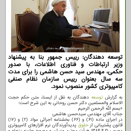
توسعه دهندگان: رییس جمهور بنا به پیشنهاد
وزیر ارتباطات و فناوری اطلاعات، با صدور
حکمی، مهندس سید حسن هاشمی را برای مدت
سه سال بعنوان رییس سازمان نظام صنفی
کامپیوتری کشور منصوب نمود.
به گزارش
توسعه
دهندگان به نقل از ایسنا، متن حکم حجت
الاسلام والمسلمین دکتر حسن روحانی به این شرح است:
«بسم الله الرحمن الرحیم
جناب آقای مهندس سیدحسن هاشمی
در اجرای ماده (۶۱) و (۶۶) بخشنامه اجرائی مواد (۲) و (۱۷)
قانون پشتیبانی از
حقوق
پدیدآورندگان نرم افزارهای کامپیوتری
مصوب ۱۳۸۴.۴.۲۱ هیأت محترم وزیران و مصوبه جلسه پنجاه و