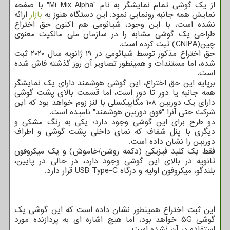
از یک گوشی تمام نمایشگر به نام "Mi Mix Alpha" با صفحه
نمایش همه جانبه رونمایی نمود. این دستگاه هنوز به
بازار
ارائه
نشده است، با این وجود، شیائومی هم اکنون حق اختراع
طراحی یک گوشی مشابه را در سازمان ملی مالکیت معنوی
چین(CNIPA) ثبت کرده است.
حق اختراع مذکور توسط شیائومی در ۱۹ ژانویه سال ۲۰۲۰ ثبت
شده، اما مستندات و همینطور تصاویر آن روز گذشته فاش شده
است.
برپایه این حق اختراع، این گوشی هوشمند دارای یک نمایشگر
همه جانبه یا دور تا دور است، اما قسمت بالای پشت گوشی
دارای یک دوربین ۱۰۸ مگاپیکسلی با لنز زوم خواهد بود که این
شرکت حتی آنرا "فوق دوربین هوشمند" نامیده است.
دو طرح برای این گوشی وجود دارد؛ یکی به رنگ مشکی و
دیگری با پنل شفاف که نمای داخلی پشت گوشی و اطراف
دوربین را نشان داده است.
فقط یک کلید فیزیکی (دکمه روشن/خاموش) و یک میکروفون
ثانویه در بالای این گوشی وجود دارد، در حالی در پایین،
بلندگو، میکروفون اولیه و درگاه USB Type-C قرار دارد.
این ثبت اختراع همینطور نشان داده است که این گوشی یک
گوشی ۵G خواهد بود، اما هیچ اشاره ای به پردازنده مورد
استفاده در آن نشده است.