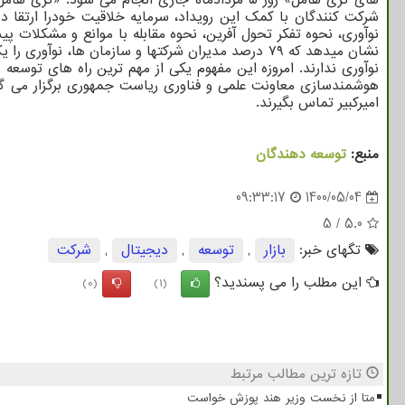
شرکت کنندگان با کمک این رویداد، سرمایه خلاقیت خودرا ارتقا د
نوآوری، نحوه تفکر تحول آفرین، نحوه مقابله با موانع و مشکلات 
نوآوری ندارند. امروزه این مفهوم یکی از مهم ترین راه های توسع
هوشمندسازی معاونت علمی و فناوری ریاست جمهوری برگزار می گردد
امیرکبیر تماس بگیرند.
منبع:
توسعه دهندگان
09:33:17
1400/05/04
5
/
5.0
تگهای خبر:
بازار
,
توسعه
,
دیجیتال
,
شركت
این مطلب را می پسندید؟
(0)
(1)
تازه ترین مطالب مرتبط
متا از نخست وزیر هند پوزش خواست