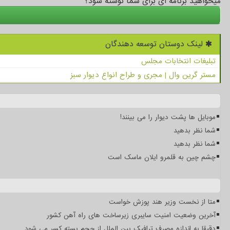
میخواهید برنامه ای برای شما نوشته شود؟
لینک دوستان توسعه دهندگان
تبلیغات انتخابات مجلس
مستر گرین وال | مجری و طراح انواع دیوار سبز
موبایل ها پشت دیوار را می بینند!
شما نظر بدهید
شما نظر بدهید
چشم چین به قلمرو ایلان ماسک است
متا از نخست وزیر هند پوزش خواست
آخرین وضعیت امنیت سایبری زیرساخت های راه آهن کشور
دقیقا به اندازه مصرف ترافیک بین الملل از حجم بسته کسر می شود