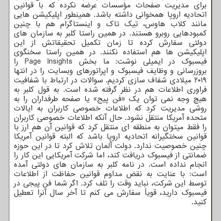
برای مدیریت صفحات مؤسسات عرضه نکرده که با قوانین
اتحادیه اروپا همخوانی داشته باشد. همینطور اپلیکیشن هایی
مانند کلاب هاوس، تیک تاک و اینستاگرام هم با چنین
کمبودهایی روبرو هستند. در همین راستا کلبر به سازمان های
دولتی سفارش کرده تا زمان تکمیل تحقیقاتش از این
اپلیکیشن ها هم استفاده نکنند. در همین راستا سخنگوی
فیسبوک در ایمیلی نوشت: ما بخش Page Insights را
بروزرسانی و وظایف فیسبوک و اپراتورهای وبسایت را در انتها
۲۰۱۹ میلادی شفاف سازی کردیم. سوالات در ارتباط با شفافیت
فراوری اطلاعات هم در نظر گرفته شده است. به قول کلبر به
هیچ وجه نمی توان یک «فن پیج» یا صفحه طرفداران را به
روشی مدیریت کرد که اطلاعات خصوصی کاربران به ایالات
متحده آمریکا منتقل نشود. حال آنکه اطلاعات خصوصی کاربران
را فقط میتوان به منطقه ای منتقل کرد که قوانین آن هم ارز با
قوانین سختگیرانه اتحادیه اروپا باشد که البته قوانین آمریکا
چنین خصوصیت ندارد. دولت آلمان تلاش کرد تا در این حوزه
ضمانتی از فیسبوک دریافت کند، اما شرکت آمریکایی این کار را
انجام نداده است. در نامه کلبر به سازمان های دولتی آمده
است: با عنایت به نقض مداوم قوانین حفاظت از اطلاعات
توسط این شرکت، نباید وقت را تلف کرد. اگر شما فن پیجی در
فیسبوک دارید، قویاً سفارش می کنم تا آخر سال آنرا تعطیل
کنید.