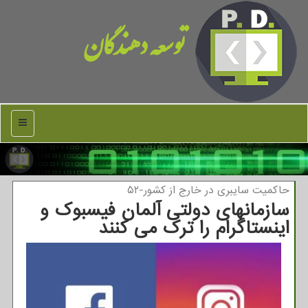
توسعه دهندگان
منو
حاكمیت سایبری در خارج از كشور-۵۲
سازمانهای دولتی آلمان فیسبوك و
اینستاگرام را ترك می كنند