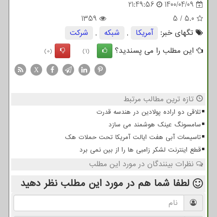
21:49:56
1400/04/09
1359
5
/
5.0
تگهای خبر:
آمریكا
,
شبكه
,
شركت
این مطلب را می پسندید؟
(0)
(1)
X
تازه ترین مطالب مرتبط
تلاقی دو اراده پولادین در هندسه قدرت
سامسونگ عینک هوشمند می سازد
تاسیسات آبی هفت ایالت آمریکا تحت حملات هک
قطع اینترنت لشکر زامبی ها را از بین نمی برد
نظرات بینندگان در مورد این مطلب
لطفا شما هم
در مورد این مطلب
نظر دهید