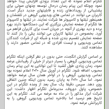
تلگرام اعلام نموده که این تعداد بزودی افزایش پیدا خواهد
نمود چونکه این پیام رسان درحال توسعه چتهای صوتی برای
پشتیبانی از رویدادهای زنده و قابلیتهای جدید دیگر است.
کاربران می توانند در تماس های ویدیویی گروهی در تلفنشان و
همینطور تبلتها و کامپیوتر ها شرکت نمایند. در تبلتها و کامپیوتر
ها تلگرام از صفحه نمایش بزرگتری که این دستگاهها دارند بهره
برده و دید بهتری از آنچه در جریان است برای کاربران فراهم می
آورد. بخصوص در تبلتها کاربران می توانند پنلی را باز کنند تا
صفحه نمایش تقسیم بندی شده و شبکه ای از شرکت کنندگان
تماس ویدیویی و لیست افرادی که در تماس حضور دارند را
مشاهده کنند.
بر اساس گزارش انگجت، حتی بدون در نظر گرفتن اینکه تلگرام
تماس ویدیویی گروهی را بسیار دیرتر از خیلی از رقیبانش عرضه
نمود، زمان زیادی طول کشید تا این توانایی به این پیام رسان
محبوب اضافه شود. تلگرام در آوریل سال ۲۰۲۰ اعلام نموده بود
تماس ویدیویی گروهی را در اواخر همان سال عرضه خواهد
نمود. اما سال ۲۰۲۰ به پایان رسید بدون اینکه چنین اتفاقی
روی دهد. سپس دقیقا یک سال بعد از وعده تلگرام در این
خصوص، پاول دوروف، مدیرعامل تلگرام اظهار داشت: این
شرکت ابزار مذکور را در ماه مه عرضه می کند. تلگرام به این
تاریخ هم نرسید اما بالاخره تماس ویدیویی گروهی را به
کاربرانش عرضه نمود.